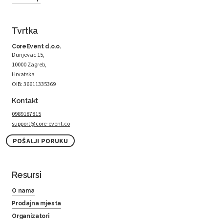
Tvrtka
CoreEvent d.o.o.
Dunjevac 15,
10000 Zagreb,
Hrvatska
OIB: 36611335369
Kontakt
0989187815
support@core-event.co
POŠALJI PORUKU
Resursi
O nama
Prodajna mjesta
Organizatori