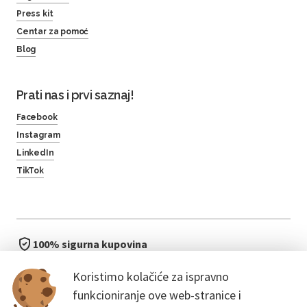
Press kit
Centar za pomoć
Blog
Prati nas i prvi saznaj!
Facebook
Instagram
LinkedIn
TikTok
100% sigurna kupovina
brzo i jednostavno
Koristimo kolačiće za ispravno
bez čekanja u redu
funkcioniranje ove web-stranice i