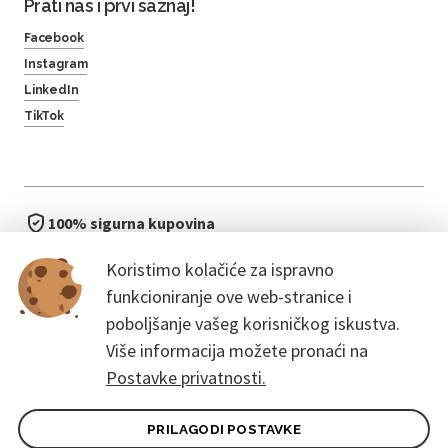
Prati nas i prvi saznaj!
Facebook
Instagram
LinkedIn
TikTok
100% sigurna kupovina
brzo i jednostavno
Koristimo kolačiće za ispravno
bez čekanja u redu
funkcioniranje ove web-stranice i
poboljšanje vašeg korisničkog iskustva.
Više informacija možete pronaći na
Postavke privatnosti.
PRILAGODI POSTAVKE
Opći uvjeti ugovora za kupce