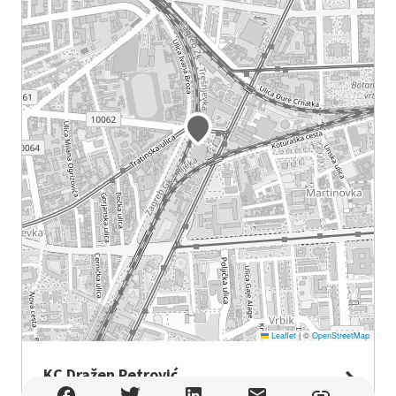
Leaflet
|
©
OpenStreetMap
KC Dražen Petrović
KC Dražen Petrović , Zagreb