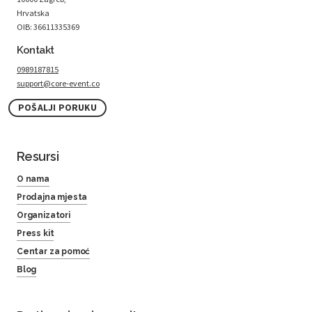
Hrvatska
OIB: 36611335369
Kontakt
0989187815
support@core-event.co
POŠALJI PORUKU
Resursi
O nama
Prodajna mjesta
Organizatori
Press kit
Centar za pomoć
Blog