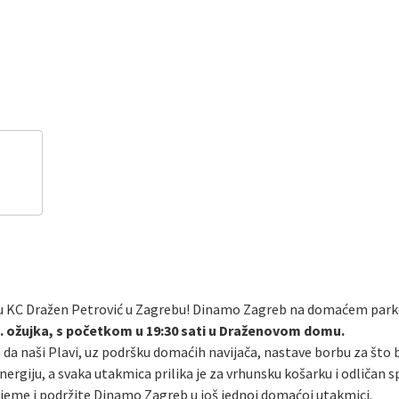
r u KC Dražen Petrović u Zagrebu! Dinamo Zagreb na domaćem par
. ožujka, s početkom u 19:30 sati u Draženovom domu.
a da naši Plavi, uz podršku domaćih navijača, nastave borbu za što 
iju, a svaka utakmica prilika je za vrhunsku košarku i odličan spo
ijeme i podržite Dinamo Zagreb u još jednoj domaćoj utakmici.