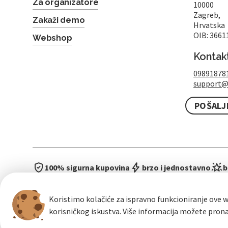
Za organizatore
10000
Zagreb,
Zakaži demo
Hrvatska
OIB: 3661
Webshop
Kontak
09891878
support@
POŠALJ
100% sigurna kupovina
brzo i jednostavno
b
Koristimo kolačiće za ispravno funkcioniranje ove w
korisničkog iskustva. Više informacija možete pron
Opći uvje