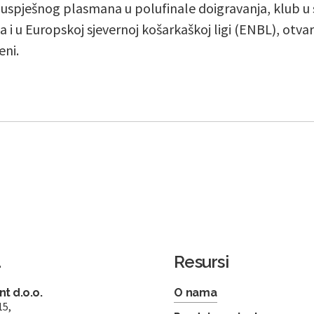
spješnog plasmana u polufinale doigravanja, klub u s
a i u Europskoj sjevernoj košarkaškoj ligi (ENBL), otva
ni.
a
Resursi
t d.o.o.
O nama
15,