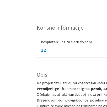
Korisne informacije
Besplatan ulaz za djecu do dobi:
12
Opis
Ne propustite uzbudljivu košarkašku veče
Premijer lige
. Utakmica se igra u
petak, 13
Očekuje nas atraktivan dvoboj i nova prilik
Draženovom domu uvijek donosi posebnu energ
Osigurajte svoje mjesto na tribinama na vr