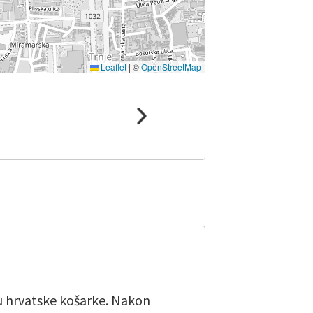
Leaflet
|
©
OpenStreetMap
u hrvatske košarke. Nakon