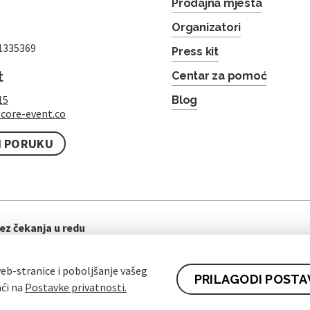
Prodajna mjesta
Organizatori
1335369
Press kit
t
Centar za pomoć
15
Blog
core-event.co
I PORUKU
ez čekanja u redu
eb-stranice i poboljšanje vašeg
PRILAGODI POSTA
aći na
Postavke privatnosti.
ti ugovora za kupce
Pravila zaštite osobnih podataka