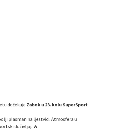
ketu dočekuje
Zabok u 23. kolu SuperSport
bolji plasman na ljestvici. Atmosfera u
rtski doživljaj. 🔥