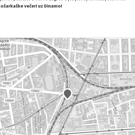
 košarkaške večeri uz Dinamo!