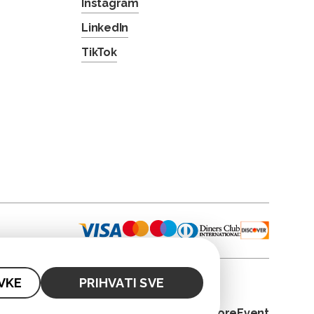
Instagram
LinkedIn
TikTok
VKE
PRIHVATI SVE
© 2026. CoreEvent