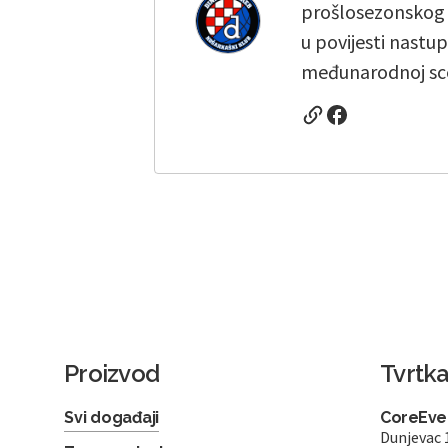
prošlosezonskog u
u povijesti nastup
međunarodnoj sce
Proizvod
Tvrtk
Svi događaji
CoreEven
Dunjevac 