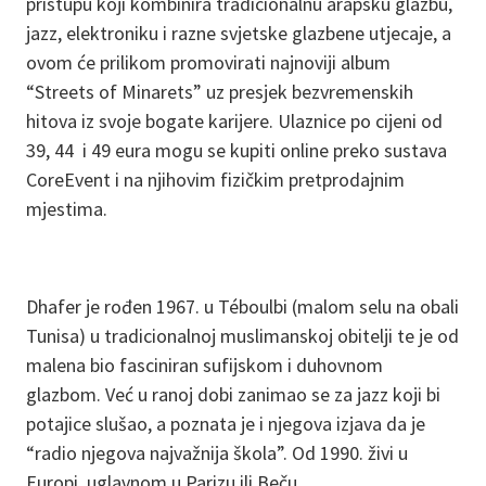
pristupu koji kombinira tradicionalnu arapsku glazbu,
jazz, elektroniku i razne svjetske glazbene utjecaje, a
ovom će prilikom promovirati najnoviji album
“Streets of Minarets” uz presjek bezvremenskih
hitova iz svoje bogate karijere. Ulaznice po cijeni od
39, 44 i 49 eura mogu se kupiti online preko sustava
CoreEvent i na njihovim fizičkim pretprodajnim
mjestima.
Dhafer je rođen 1967. u Téboulbi (malom selu na obali
Tunisa) u tradicionalnoj muslimanskoj obitelji te je od
malena bio fasciniran sufijskom i duhovnom
glazbom. Već u ranoj dobi zanimao se za jazz koji bi
potajice slušao, a poznata je i njegova izjava da je
“radio njegova najvažnija škola”. Od 1990. živi u
Europi, uglavnom u Parizu ili Beču.