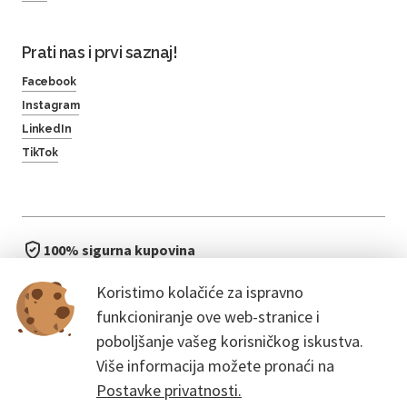
Prati nas i prvi saznaj!
Facebook
Instagram
LinkedIn
TikTok
100% sigurna kupovina
brzo i jednostavno
Koristimo kolačiće za ispravno
bez čekanja u redu
funkcioniranje ove web-stranice i
poboljšanje vašeg korisničkog iskustva.
Više informacija možete pronaći na
Postavke privatnosti.