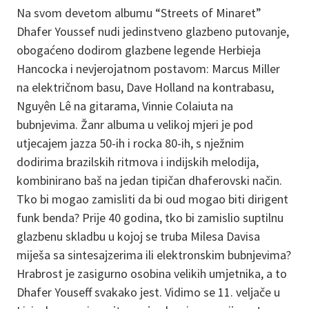
Na svom devetom albumu “Streets of Minaret”
Dhafer Youssef nudi jedinstveno glazbeno putovanje,
obogaćeno dodirom glazbene legende Herbieja
Hancocka i nevjerojatnom postavom: Marcus Miller
na električnom basu, Dave Holland na kontrabasu,
Nguyên Lê na gitarama, Vinnie Colaiuta na
bubnjevima. Žanr albuma u velikoj mjeri je pod
utjecajem jazza 50-ih i rocka 80-ih, s nježnim
dodirima brazilskih ritmova i indijskih melodija,
kombinirano baš na jedan tipičan dhaferovski način.
Tko bi mogao zamisliti da bi oud mogao biti dirigent
funk benda? Prije 40 godina, tko bi zamislio suptilnu
glazbenu skladbu u kojoj se truba Milesa Davisa
miješa sa sintesajzerima ili elektronskim bubnjevima?
Hrabrost je zasigurno osobina velikih umjetnika, a to
Dhafer Youseff svakako jest. Vidimo se 11. veljače u