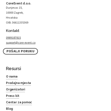
CoreEvent d.o.o.
Dunjevac 15,
10000 Zagreb,
Hrvatska
OIB: 36611335369
Kontakt
0989187815
support@core-event.co
POŠALJI PORUKU
Resursi
O nama
Prodajna mjesta
Organizatori
Press kit
Centar za pomoć
Blog