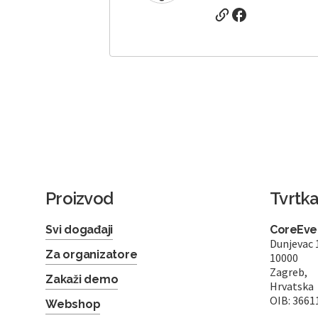
Proizvod
Tvrtk
Svi događaji
CoreEven
Dunjevac 
Za organizatore
10000
Zagreb,
Zakaži demo
Hrvatska
OIB: 3661
Webshop