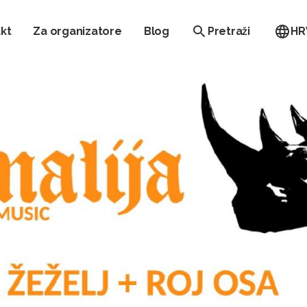
kt
Za organizatore
Blog
Pretraži
HR