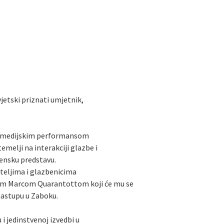
jetski priznati umjetnik,
ltimedijskim performansom
emelji na interakciji glazbe i
scensku predstavu.
ateljima i glazbenicima
m Marcom Quarantottom koji će mu se
 nastupu u Zaboku.
 jedinstvenoj izvedbi u