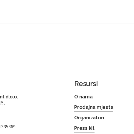
a
Resursi
t d.o.o.
O nama
15,
Prodajna mjesta
Organizatori
1335369
Press kit