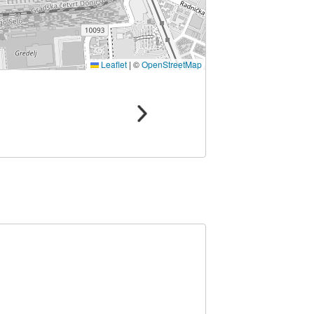
Leaflet
|
©
OpenStreetMap