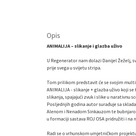
Opis
ANIMALIJA – slikanje i glazba uživo
U Regenerator nam dolazi Danijel Žeželj, sv
prije svega u svijetu stripa.
Tom prilikom predstavit će se svojim mu
ANIMALIJA - slikanje + glazba uživo koji se t
slikanja, spajajući zvuk i slike u narativnu 
Posljednjih godina autor surađuje sa sklad
Alenom i Nenadom Sinkauzom te bubnjaro
u formaciji sastava ROJ OSA pridružiti i na
Radi se o vrhunskom umjetničkom projektu i