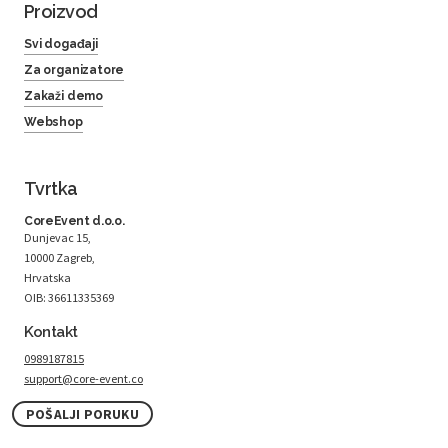
Proizvod
Svi događaji
Za organizatore
Zakaži demo
Webshop
Tvrtka
CoreEvent d.o.o.
Dunjevac 15,
10000 Zagreb,
Hrvatska
OIB: 36611335369
Kontakt
0989187815
support@core-event.co
POŠALJI PORUKU