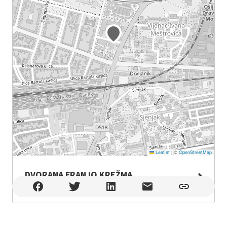
Leaflet
|
©
OpenStreetMap
DVORANA FRANJO KREŽMA
DVORANA FRANJO KREŽMA , Osijek