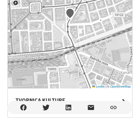
Leaflet
|
©
OpenStreetMap
TVORNICA KULTURE
TVORNICA KULTURE , Zagreb