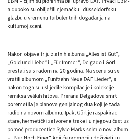
EBM – čijim su pionirima bili upravo DAF. Prvaci EBM-
a duboko su obilježili njemačku i düsseldorfsku
glazbu u vremenu turbulentnih događanja na
kulturnoj sceni.
Nakon objave triju zlatnih albuma „Alles ist Gut“,
„Gold und Liebe“ i „Für Immer“, Delgado i Görl
prestali su s radom na 20 godina. Na scenu su se
vratili albumom „Fünfzehn Neue DAF Lieder“, a
nakon toga su uslijedile kompilacije i kolekcije
remiksa velikih hitova. Prerana Delgadova smrt
poremetila je planove genijalnog dua koji je tada
radio na novom albumu. Ipak, Görl je raspakirao
stare, hermetički zatvorene trake i u njegovu čast uz
pomoć producentice Sylvie Marks snimio novi album
– „Nur Noch Einer“ koji će promociju doživjeti i u