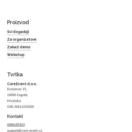
Proizvod
Svi događaji
Za organizatore
Zakaži demo
Webshop
Tvrtka
CoreEvent d.o.o.
Dunjevac 15,
10000 Zagreb,
Hrvatska
OIB: 36611335369
Kontakt
0989187815
support@core-event.co