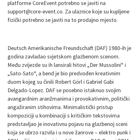
platforme CoreEvent potrebno se javiti na
support@core-event.co. Za ulaznice koje su kupljene
fizički potrebno se javiti na to prodajno mjesto.
Deutsch Amerikanische Freundschaft (DAF) 1980-ih je
godina zavladao svjetskom glazbenom scenom.
Među zvijezde su ih lansirali hitovi „Der Mussolini“ i
„Sato-Sato“, a bend je bio predvođen kreativnim
duom kojeg su činili Robert Görl i Gabriel Gabi
Delgado-Lopez. DAF se posebno istaknuo svojim
avangardnim aranžmanima i provokativnim, politički
angažiranim stihovima. Minimalistički pristup
kompoziciji u kombinaciji s kritičkim tekstovima
predstavljao je inovativnu pojavu na glazbenoj sceni
koja se ubrzo razvila i u nove žanrove – elektro punk i