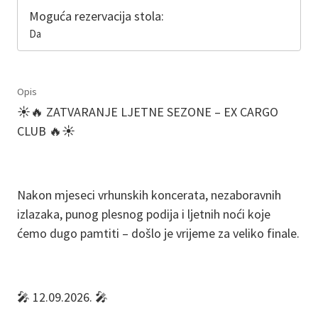
Moguća rezervacija stola:
Da
Opis
☀️🔥 ZATVARANJE LJETNE SEZONE – EX CARGO
CLUB 🔥☀️
Nakon mjeseci vrhunskih koncerata, nezaboravnih
izlazaka, punog plesnog podija i ljetnih noći koje
ćemo dugo pamtiti – došlo je vrijeme za veliko finale.
🎤 12.09.2026. 🎤