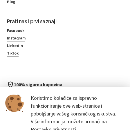
Blog
Prati nas i prvi saznaj!
Facebook
Instagram
LinkedIn
TikTok
100% sigurna kupovina
brzo i jednostavno
Koristimo kolačiće za ispravno
bez čekanja u redu
funkcioniranje ove web-stranice i
poboljšanje vašeg korisničkog iskustva.
Više informacija možete pronaći na
Postavke privatnosti.