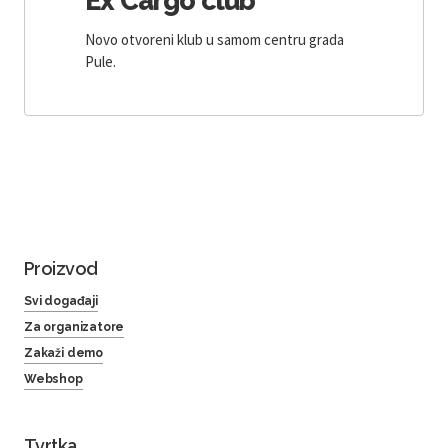
Ex Cargo club
Novo otvoreni klub u samom centru grada
Pule.
Proizvod
Svi događaji
Za organizatore
Zakaži demo
Webshop
Tvrtka