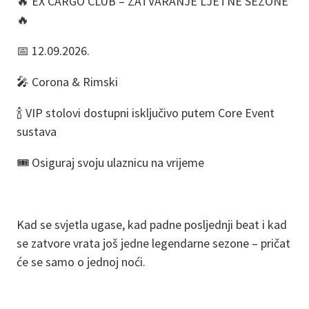
🔥 EX CARGO CLUB – ZATVARANJE LJETNE SEZONE
🔥
📅 12.09.2026.
🎤 Corona & Rimski
🍾 VIP stolovi dostupni isključivo putem Core Event
sustava
🎟️ Osiguraj svoju ulaznicu na vrijeme
Kad se svjetla ugase, kad padne posljednji beat i kad
se zatvore vrata još jedne legendarne sezone – pričat
će se samo o jednoj noći.