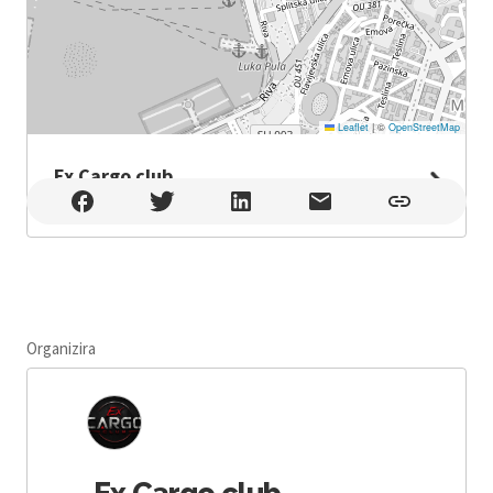
Leaflet
|
©
OpenStreetMap
Ex Cargo club
Ex Cargo club , Pula
Organizira