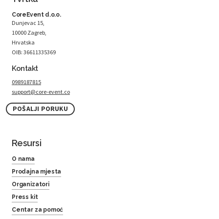
CoreEvent d.o.o.
Dunjevac 15,
10000 Zagreb,
Hrvatska
OIB: 36611335369
Kontakt
0989187815
support@core-event.co
POŠALJI PORUKU
Resursi
O nama
Prodajna mjesta
Organizatori
Press kit
Centar za pomoć