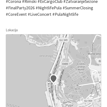
#Corona #Rimski #ExCargoClub #ZatvaranjeSezone
#FinalParty2026 #NightlifePula #SummerClosing
#CoreEvent #LiveConcert #PulaNightlife
Lokacija