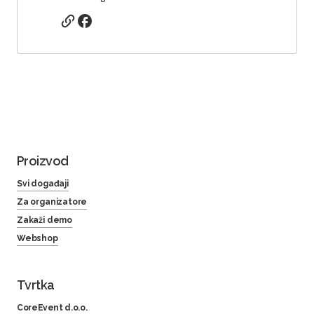
Proizvod
Svi događaji
Za organizatore
Zakaži demo
Webshop
Tvrtka
CoreEvent d.o.o.