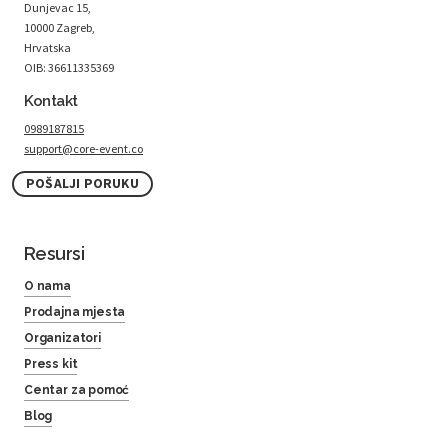
Dunjevac 15,
10000 Zagreb,
Hrvatska
OIB: 36611335369
Kontakt
0989187815
support@core-event.co
POŠALJI PORUKU
Resursi
O nama
Prodajna mjesta
Organizatori
Press kit
Centar za pomoć
Blog