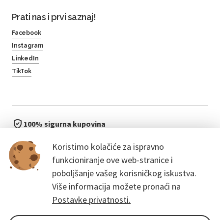
Prati nas i prvi saznaj!
Facebook
Instagram
LinkedIn
TikTok
100% sigurna kupovina
brzo i jednostavno
Koristimo kolačiće za ispravno
bez čekanja u redu
funkcioniranje ove web-stranice i
poboljšanje vašeg korisničkog iskustva.
Više informacija možete pronaći na
Postavke privatnosti.