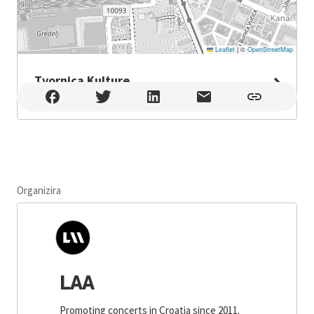
Leaflet
|
©
OpenStreetMap
Tvornica Kulture
Tvornica Kulture , Zagreb
Organizira
LAA
Promoting concerts in Croatia since 2011.