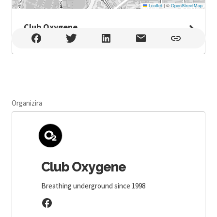
Leaflet
|
©
OpenStreetMap
Club Oxygene
Club Oxygene , Osijek
Organizira
Club Oxygene
Breathing underground since 1998