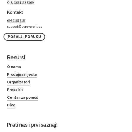
OIB: 36611335369
Kontakt
0989187815
support@core-event.co
POŠALJI PORUKU
Resursi
O nama
Prodajna mjesta
Organizatori
Press kit
Centar za pomoć
Blog
Prati nas i prvi saznaj!