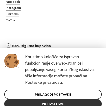
Facebook
Instagram
LinkedIn
TikTok
100% sigurna kupovina
brzo i jednostavno
Koristimo kolačiće za ispravno
bez čekanja u redu
funkcioniranje ove web-stranice i
poboljšanje vašeg korisničkog iskustva.
Više informacija možete pronaći na
Postavke privatnosti.
PRILAGODI POSTAVKE
Opći uvjeti ugovora za kupce
Pravila zaštite osobnih podataka
PRIHVATI SVE