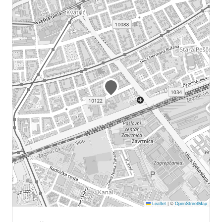
Leaflet
|
©
OpenStreetMap