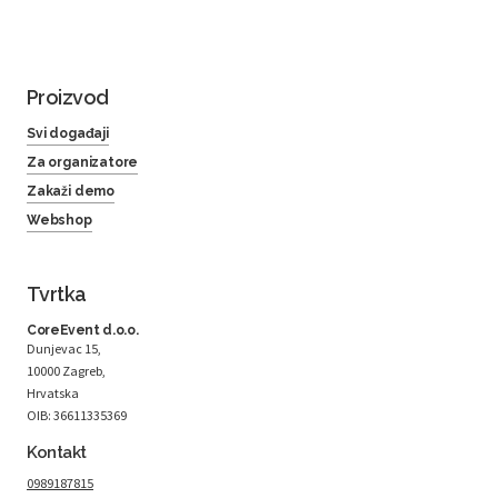
Proizvod
Svi događaji
Za organizatore
Zakaži demo
Webshop
Tvrtka
CoreEvent d.o.o.
Dunjevac 15,
10000 Zagreb,
Hrvatska
OIB: 36611335369
Kontakt
0989187815