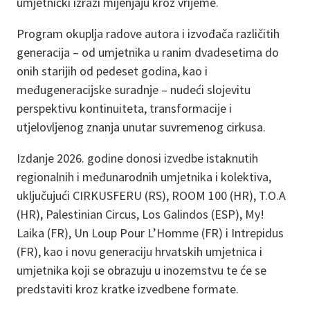
umjetnički izrazi mijenjaju kroz vrijeme.
Program okuplja radove autora i izvođača različitih
generacija – od umjetnika u ranim dvadesetima do
onih starijih od pedeset godina, kao i
međugeneracijske suradnje – nudeći slojevitu
perspektivu kontinuiteta, transformacije i
utjelovljenog znanja unutar suvremenog cirkusa.
Izdanje 2026. godine donosi izvedbe istaknutih
regionalnih i međunarodnih umjetnika i kolektiva,
uključujući CIRKUSFERU (RS), ROOM 100 (HR), T.O.A
(HR), Palestinian Circus, Los Galindos (ESP), My!
Laika (FR), Un Loup Pour L’Homme (FR) i Intrepidus
(FR), kao i novu generaciju hrvatskih umjetnica i
umjetnika koji se obrazuju u inozemstvu te će se
predstaviti kroz kratke izvedbene formate.