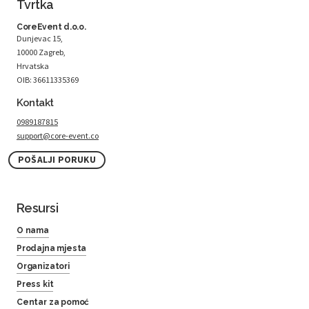
Tvrtka
CoreEvent d.o.o.
Dunjevac 15,
10000 Zagreb,
Hrvatska
OIB: 36611335369
Kontakt
0989187815
support@core-event.co
POŠALJI PORUKU
Resursi
O nama
Prodajna mjesta
Organizatori
Press kit
Centar za pomoć