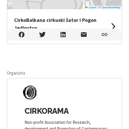
Leaflet
|
©
OpenStreetMap
CirkoBalkana cirkuski šator i Pogon
Jedinstvo
CirkoBalkana cirkuski šator i Pogon Jedinstvo , Zagreb
Organizira
CIRKORAMA
Non-profit Association for Research,
development and Promotion of Contemporary