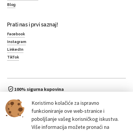
Blog
Prati nas i prvi saznaj!
Facebook
Instagram
LinkedIn
TikTok
100% sigurna kupovina
brzo i jednostavno
Koristimo kolačiće za ispravno
bez čekanja u redu
funkcioniranje ove web-stranice i
poboljšanje vašeg korisničkog iskustva.
Više informacija možete pronaći na