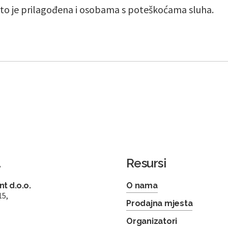
što je prilagođena i osobama s poteškoćama sluha.
a
Resursi
t d.o.o.
O nama
15,
Prodajna mjesta
Organizatori