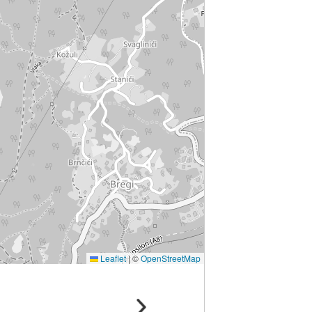
Leaflet
|
©
OpenStreetMap