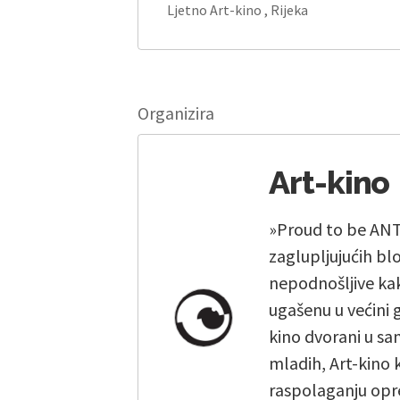
Ljetno Art-kino , Rijeka
Organizira
Art-kino
»Proud to be ANTI
zaglupljujućih bl
nepodnošljive kak
ugašenu u većini 
kino dvorani u sam
mladih, Art-kino 
raspolaganju opr