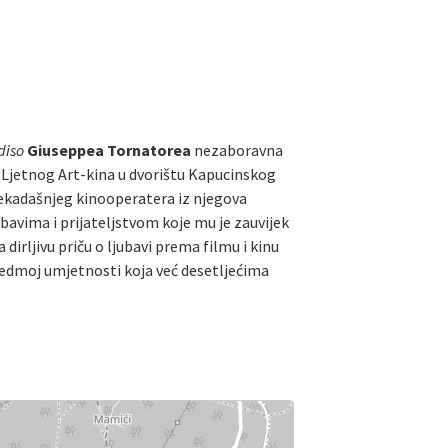
diso
Giuseppea Tornatorea
nezaboravna
 Ljetnog Art-kina u dvorištu Kapucinskog
nekadašnjeg kinooperatera iz njegova
ubavima i prijateljstvom koje mu je zauvijek
irljivu priču o ljubavi prema filmu i kinu
edmoj umjetnosti koja već desetljećima