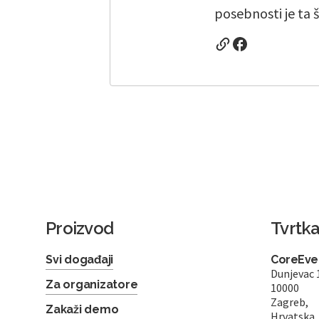
posebnosti je ta 
Proizvod
Tvrtk
Svi događaji
CoreEven
Dunjevac 
Za organizatore
10000
Zagreb,
Zakaži demo
Hrvatska