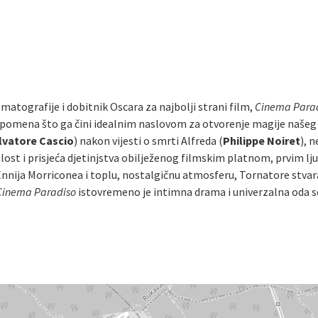
matografije i dobitnik Oscara za najbolji strani film,
Cinema Para
 uspomena što ga čini idealnim naslovom za otvorenje magije našeg
lvatore Cascio
) nakon vijesti o smrti Alfreda (
Philippe Noiret
), 
šlost i prisjeća djetinjstva obilježenog filmskim platnom, prvim lj
nija Morriconea i toplu, nostalgičnu atmosferu, Tornatore stvara d
Cinema Paradiso
istovremeno je intimna drama i univerzalna oda s