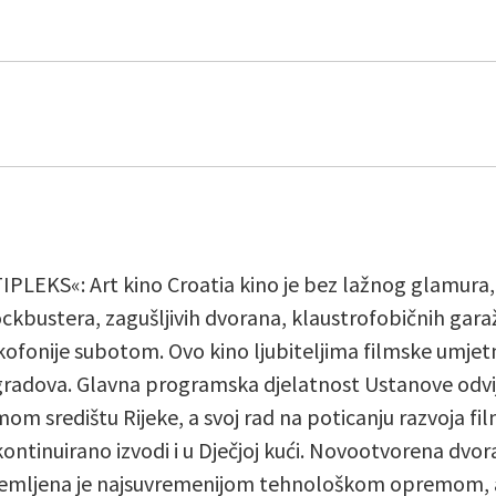
PLEKS«: Art kino Croatia kino je bez lažnog glamura,
ockbustera, zagušljivih dvorana, klaustrofobičnih gara
ofonije subotom. Ovo kino ljubiteljima filmske umjetn
gradova. Glavna programska djelatnost Ustanove odvija
om središtu Rijeke, a svoj rad na poticanju razvoja fil
kontinuirano izvodi i u Dječjoj kući. Novootvorena dvor
emljena je najsuvremenijom tehnološkom opremom, a