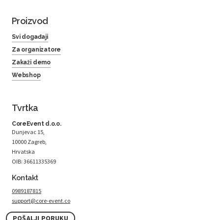
Proizvod
Svi događaji
Za organizatore
Zakaži demo
Webshop
Tvrtka
CoreEvent d.o.o.
Dunjevac 15,
10000 Zagreb,
Hrvatska
OIB: 36611335369
Kontakt
0989187815
support@core-event.co
POŠALJI PORUKU