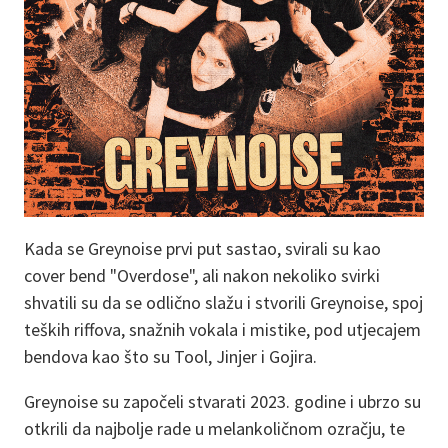
Kada se Greynoise prvi put sastao, svirali su kao
cover bend "Overdose", ali nakon nekoliko svirki
shvatili su da se odlično slažu i stvorili Greynoise, spoj
teških riffova, snažnih vokala i mistike, pod utjecajem
bendova kao što su Tool, Jinjer i Gojira.
Greynoise su započeli stvarati 2023. godine i ubrzo su
otkrili da najbolje rade u melankoličnom ozračju, te