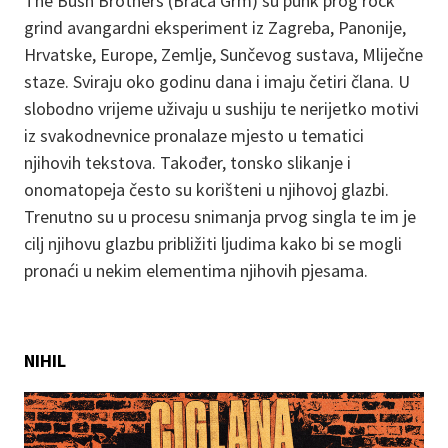
The Bush Brothers (Braća Grm) su punk prog rock
grind avangardni eksperiment iz Zagreba, Panonije,
Hrvatske, Europe, Zemlje, Sunčevog sustava, Mliječne
staze. Sviraju oko godinu dana i imaju četiri člana. U
slobodno vrijeme uživaju u sushiju te nerijetko motivi
iz svakodnevnice pronalaze mjesto u tematici
njihovih tekstova. Također, tonsko slikanje i
onomatopeja često su korišteni u njihovoj glazbi.
Trenutno su u procesu snimanja prvog singla te im je
cilj njihovu glazbu približiti ljudima kako bi se mogli
pronaći u nekim elementima njihovih pjesama.
NIHIL