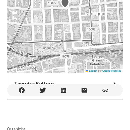
Leaflet
|
©
OpenStreetMap
Tvornica Kulture
Tvornica Kulture , Zagreb
Organizira