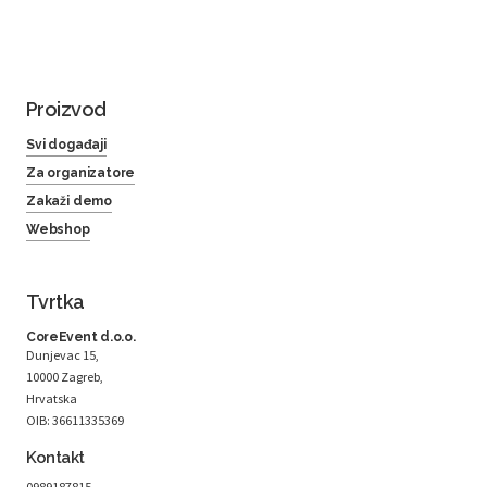
Proizvod
Svi događaji
Za organizatore
Zakaži demo
Webshop
Tvrtka
CoreEvent d.o.o.
Dunjevac 15,
10000 Zagreb,
Hrvatska
OIB: 36611335369
Kontakt
0989187815