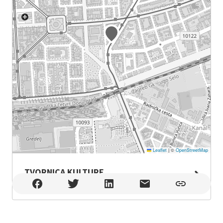
Leaflet
|
©
OpenStreetMap
TVORNICA KULTURE
TVORNICA KULTURE , Zagreb