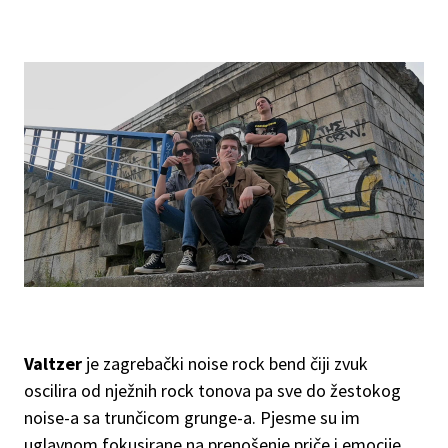
Valtzer
je zagrebački noise rock bend čiji zvuk
oscilira od nježnih rock tonova pa sve do žestokog
noise-a sa trunčicom grunge-a. Pjesme su im
uglavnom fokusirane na prenošenje priče i emocije