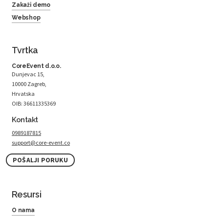
Zakaži demo
Webshop
Tvrtka
CoreEvent d.o.o.
Dunjevac 15,
10000 Zagreb,
Hrvatska
OIB: 36611335369
Kontakt
0989187815
support@core-event.co
POŠALJI PORUKU
Resursi
O nama