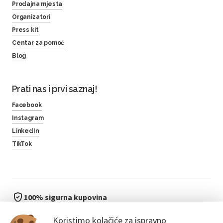
Prodajna mjesta
Organizatori
Press kit
Centar za pomoć
Blog
Prati nas i prvi saznaj!
Facebook
Instagram
LinkedIn
TikTok
100% sigurna kupovina
brzo i jednostavno
Koristimo kolačiće za ispravno
bez čekanja u redu