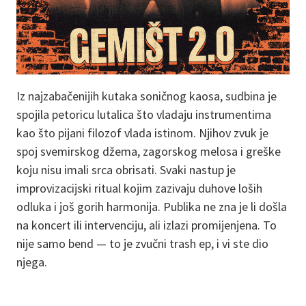
Iz najzabačenijih kutaka soničnog kaosa, sudbina je
spojila petoricu lutalica što vladaju instrumentima
kao što pijani filozof vlada istinom. Njihov zvuk je
spoj svemirskog džema, zagorskog melosa i greške
koju nisu imali srca obrisati. Svaki nastup je
improvizacijski ritual kojim zazivaju duhove loših
odluka i još gorih harmonija. Publika ne zna je li došla
na koncert ili intervenciju, ali izlazi promijenjena. To
nije samo bend — to je zvučni trash ep, i vi ste dio
njega.