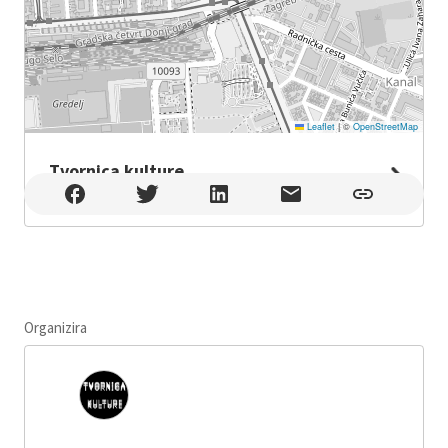
Leaflet
|
©
OpenStreetMap
Tvornica kulture
Tvornica kulture , Zagreb
Organizira