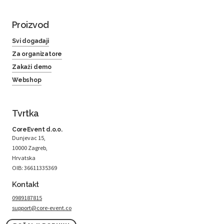
Proizvod
Svi događaji
Za organizatore
Zakaži demo
Webshop
Tvrtka
CoreEvent d.o.o.
Dunjevac 15,
10000 Zagreb,
Hrvatska
OIB: 36611335369
Kontakt
0989187815
support@core-event.co