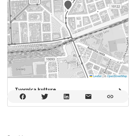
Leaflet
|
©
OpenStreetMap
Tvornica kulture
Tvornica kulture , Zagreb