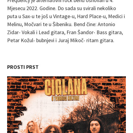
Frequency je alternativni rock bend osnovan u 4.
Mjesecu 2022. Godine. Do sada su svirali nekoliko
puta u Sax-u te još u Vintage-u, Hard Place-u, Medici i
Melinu, Močvari te u Šibeniku. Bend čine: Antonio
Zidar- Vokali i Lead gitara, Fran Šandor- Bass gitara,
Petar Kožul- bubnjevi i Juraj Mikoč- ritam gitara.
PROSTI PRST