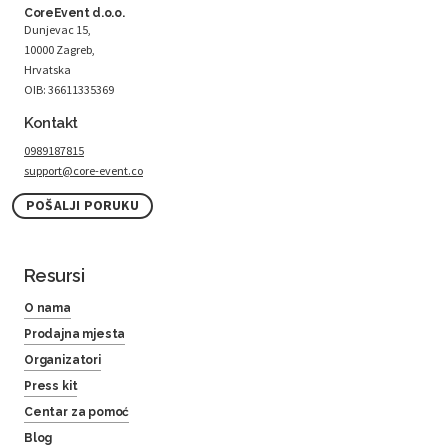
CoreEvent d.o.o.
Dunjevac 15,
10000 Zagreb,
Hrvatska
OIB: 36611335369
Kontakt
0989187815
support@core-event.co
POŠALJI PORUKU
Resursi
O nama
Prodajna mjesta
Organizatori
Press kit
Centar za pomoć
Blog