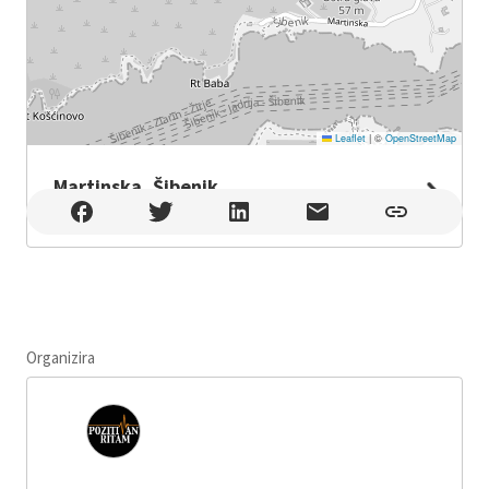
Leaflet
|
©
OpenStreetMap
Martinska, Šibenik
Martinska, Šibenik ,
Organizira