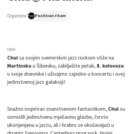
Organizira
Pozitivan ritam
Opis
Chui
sa svojim svemirskim jazz rockom stiže na
Martinsku
u Šibeniku, zabilježite petak,
8. kolovoza
u svoje dnevnike i uživajmo zajedno u koncertu i ovoj
jedinstvenoj jazz galaksiji!
Snažno inspiriran znanstvenom fantastikom,
Chui
su
osmislili jedinstvenu mješavinu glazbe, čvrsto
ukorijenjenu u jazzu, ali i hrabro se okušavajući u
drugim žanrovima. Canterbury prog rock, brojni