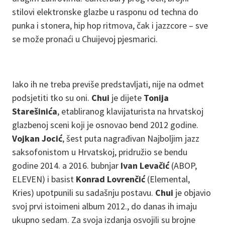
stilovi elektronske glazbe u rasponu od techna do
punka i stonera, hip hop ritmova, čak i jazzcore – sve
se može pronaći u Chuijevoj pjesmarici.
Iako ih ne treba previše predstavljati, nije na odmet
podsjetiti tko su oni.
Chui
je dijete
Tonija
Starešinića
, etabliranog klavijaturista na hrvatskoj
glazbenoj sceni koji je osnovao bend 2012 godine.
Vojkan Jocić
, šest puta nagrađivan Najboljim jazz
saksofonistom u Hrvatskoj, pridružio se bendu
godine 2014. a 2016. bubnjar
Ivan Levačić
(ABOP,
ELEVEN) i basist
Konrad Lovrenčić
(Elemental,
Kries) upotpunili su sadašnju postavu.
Chui
je objavio
svoj prvi istoimeni album 2012., do danas ih imaju
ukupno sedam. Za svoja izdanja osvojili su brojne