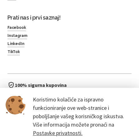
Prati nas i prvi saznaj!
Facebook
Instagram
LinkedIn
TikTok
100% sigurna kupovina
brzo i jednostavno
Koristimo kolačiće za ispravno
bez čekanja u redu
funkcioniranje ove web-stranice i
poboljšanje vašeg korisničkog iskustva.
Više informacija možete pronaći na
Postavke privatnosti.