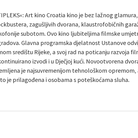
PLEKS«: Art kino Croatia kino je bez lažnog glamura,
ockbustera, zagušljivih dvorana, klaustrofobičnih gara
ofonije subotom. Ovo kino ljubiteljima filmske umjetn
gradova. Glavna programska djelatnost Ustanove odvija
om središtu Rijeke, a svoj rad na poticanju razvoja fil
kontinuirano izvodi i u Dječjoj kući. Novootvorena dvor
emljena je najsuvremenijom tehnološkom opremom, a
što je prilagođena i osobama s poteškoćama sluha.