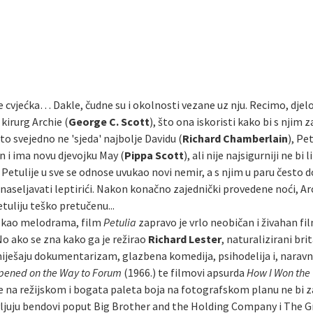
 je cvjećka… Dakle, čudne su i okolnosti vezane uz nju. Recimo, djel
kirurg Archie (
George C. Scott
), što ona iskoristi kako bi s njim
 to svejedno ne 'sjeda' najbolje Davidu (
Richard Chamberlain
), Pe
n i ima novu djevojku May (
Pippa Scott
), ali nije najsigurniji ne bi 
Petulije u sve se odnose uvukao novi nemir, a s njim u paru često d
aseljavati leptirići. Nakon konačno zajednički provedene noći, Arc
tuliju teško pretučenu...
n kao melodrama, film
Petulia
zapravo je vrlo neobičan i živahan fil
No ako se zna kako ga je režirao
Richard Lester
, naturalizirani bri
iješaju dokumentarizam, glazbena komedija, psihodelija i, naravn
pened on the Way to Forum
(1966.) te filmovi apsurda
How I Won the
e na režijskom i bogata paleta boja na fotografskom planu ne bi z
avljuju bendovi poput Big Brother and the Holding Company i The G