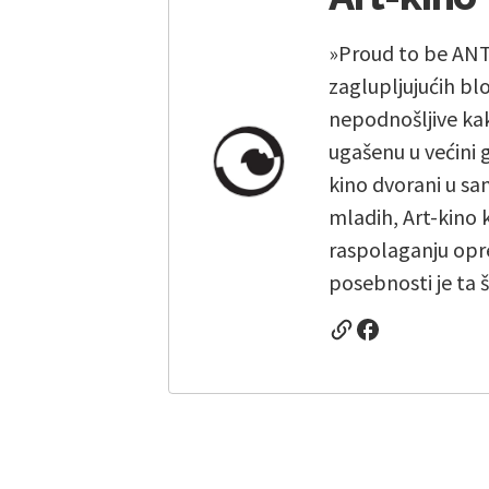
»Proud to be ANTI
zaglupljujućih bl
nepodnošljive kak
ugašenu u većini 
kino dvorani u sam
mladih, Art-kino 
raspolaganju opr
posebnosti je ta 