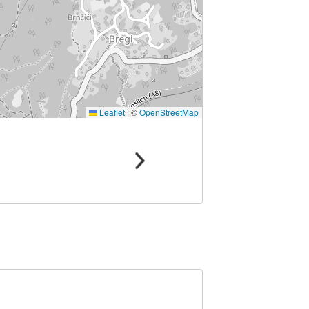
Leaflet
|
©
OpenStreetMap