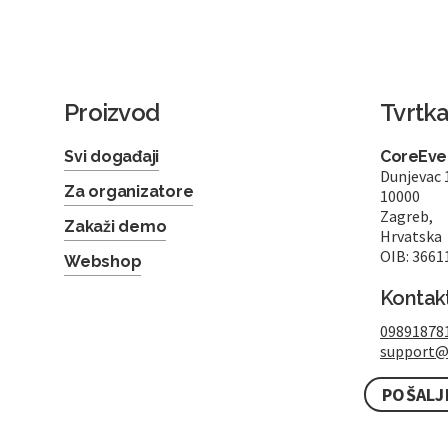
Proizvod
Tvrtk
Svi događaji
CoreEven
Dunjevac 
Za organizatore
10000
Zagreb,
Zakaži demo
Hrvatska
OIB: 3661
Webshop
Kontak
09891878
support@
POŠALJ