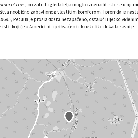
mer of Love
, no zato bi gledatelja moglo iznenaditi što se u njem
štva neobično zabavljenog vlastitim komforom. I premda je nastao
1969.), Petulia je prošla dosta nezapaženo, ostajući rijetko viđen
i stil koji će u Americi biti prihvaćen tek nekoliko dekada kasnije.