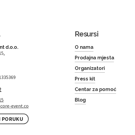
a
Resursi
t d.o.o.
O nama
15,
Prodajna mjesta
Organizatori
1335369
Press kit
t
Centar za pomoć
15
Blog
core-event.co
I PORUKU