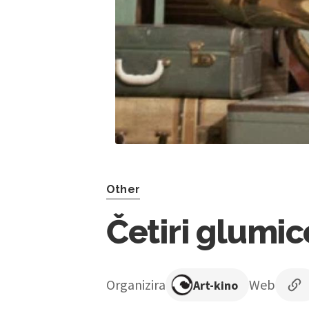
Other
Četiri glumice
Organizira
Web
Art-kino