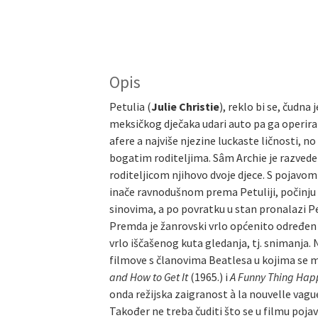
Opis
Petulia (
Julie Christie
), reklo bi se, čudna
meksičkog dječaka udari auto pa ga operira 
afere a najviše njezine luckaste ličnosti, no
bogatim roditeljima. Sâm Archie je razvede
roditeljicom njihovo dvoje djece. S pojavom 
inače ravnodušnom prema Petuliji, počinju n
sinovima, a po povratku u stan pronalazi Pe
Premda je žanrovski vrlo općenito određe
vrlo iščašenog kuta gledanja, tj. snimanja. 
filmove s članovima Beatlesa u kojima se m
and How to Get It
(1965.) i
A Funny Thing Hap
onda režijska zaigranost à la nouvelle vagu
Također ne treba čuditi što se u filmu poj