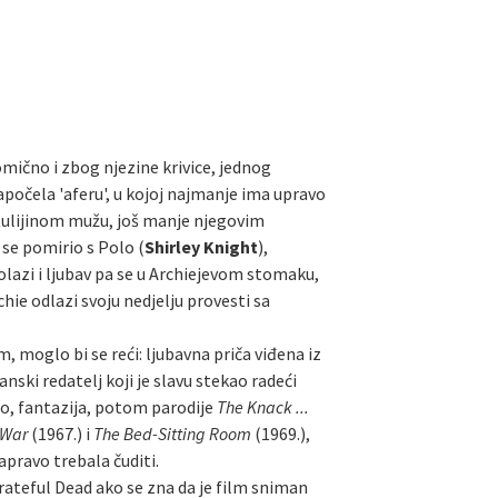
omično i zbog njezine krivice, jednog
 započela 'aferu', u kojoj najmanje ima upravo
tulijinom mužu, još manje njegovim
li se pomirio s Polo (
Shirley Knight
),
olazi i ljubav pa se u Archiejevom stomaku,
hie odlazi svoju nedjelju provesti sa
m, moglo bi se reći: ljubavna priča viđena iz
tanski redatelj koji je slavu stekao radeći
o, fantazija, potom parodije
The Knack ...
 War
(1967.) i
The Bed-Sitting Room
(1969.),
apravo trebala čuditi.
rateful Dead ako se zna da je film sniman