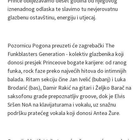
Prince obilježavamo deset godina od njegovog
iznenadnog odlaska te slavimo tu nevjerovatnu
glazbenu ostavštinu, energiju i utjecaj.
Pozornicu Pogona preuzeti će zagrebački The
Funkblasters Generation - kolektiv glazbenika koji
donosi presjek Princeove bogate karijere: od ranog
funka, rock faze preko najvećih hitova do intimnijih
balada. Ritam sekciju čine Jan Ivelić (bubanj) i Luka
Brodarić (bas), Damir Rakić na gitari i Željko Barač na
saksofonu grade prepoznatljiv groove, dok je Elvis
Sršen NoA na klavijaturama i vokalu, uz snažnu
podršku pratećeg vokala koji donosi Antea Žure.