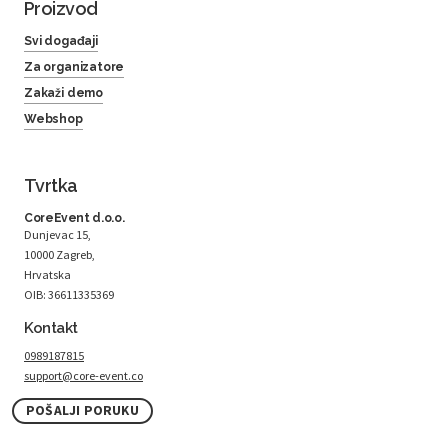
Proizvod
Svi događaji
Za organizatore
Zakaži demo
Webshop
Tvrtka
CoreEvent d.o.o.
Dunjevac 15,
10000 Zagreb,
Hrvatska
OIB: 36611335369
Kontakt
0989187815
support@core-event.co
POŠALJI PORUKU