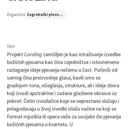
Organizira
Zagrebački plesni centar
Opis
Projekt
Caroling
zamišljen je kao istraživanje izvedbe
božićnih pjesama kao čina zajedništva i istovremeno
razlaganje ideje pjevanja nečemu u čast. Počevši od
samog čina proizvodnje glasa, bavili smo se
gradnjom tona, višeglasja, strukture, ali i ideje zbora
koji izvodi apstraktne i zadane glazbene obrasce uz
pokret. Četiri izvođačice koje se neprestano slušaju i
prilagođavaju u živoj izvedbi izlažu načine na koji se
format mjuzikla ili opera veže za socijalni čin pjevanja
božićnih pjesama u kvartetu. U