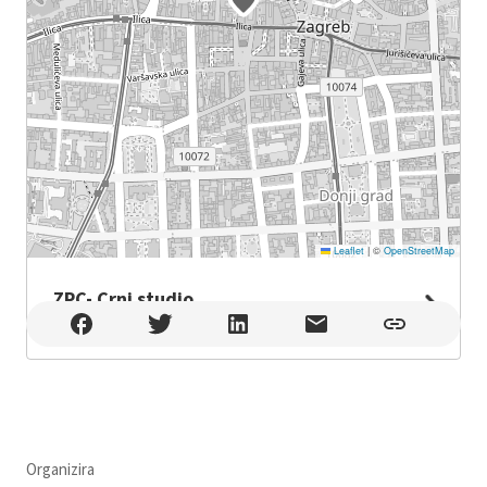
Leaflet
|
©
OpenStreetMap
ZPC- Crni studio
ZPC- Crni studio , Zagreb
Organizira