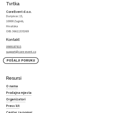
Tvrtka
CoreEvent d.o.o.
Dunjevac 15,
10000 Zagreb,
Hrvatska
OIB: 36611335369
Kontakt
0989187815
support@core-event.co
POŠALJI PORUKU
Resursi
O nama
Prodajna mjesta
Organizatori
Press kit
Centar za pomoć