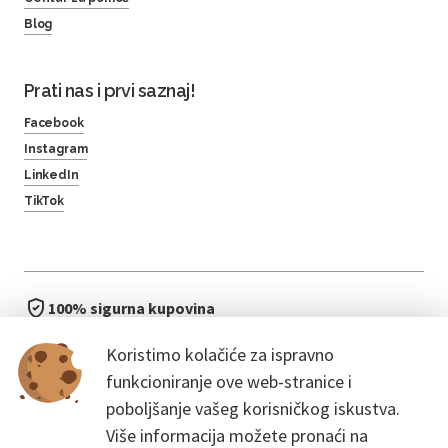
Blog
Prati nas i prvi saznaj!
Facebook
Instagram
LinkedIn
TikTok
100% sigurna kupovina
brzo i jednostavno
Koristimo kolačiće za ispravno
bez čekanja u redu
funkcioniranje ove web-stranice i
poboljšanje vašeg korisničkog iskustva.
Više informacija možete pronaći na