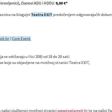
mirovljenici), članovi ADU i HDDU:
9,00 €*
aznica na blagajni
Teatra EXIT
predočenjem odgovarajućih dokum
xit.hr
/
Core Event
se održavaju u Ilici 208) od 18 do 20 sati.
e koje su objavljene na mrežnoj stranici Teatra EXIT,
 našoj službenoj mrežnoj stranici
www.teatarexit.hr
te na našoj Fa