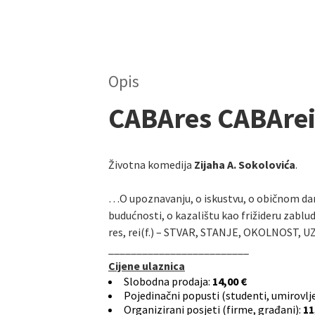
Opis
CABAres CABAre
Životna komedija
Zijaha A. Sokolovića
.
…O upoznavanju, o iskustvu, o običnom danu
budućnosti, o kazalištu kao frižideru zablu
res, rei(f.) – STVAR, STANJE, OKOLNOST,
_________________________
Cijene ulaznica
Slobodna prodaja:
14,00 €
Pojedinačni popusti (studenti, umirovljen
Organizirani posjeti (firme, građani):
11