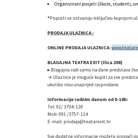
Organizirani posjeti (škole, studenti, u
*
Popusti se ostvaruju isključivo kupnjom ul
PRODAJA ULAZNICA :
ONLINE PRODAJA ULAZNICA:
www.teatare
BLAGAJNA TEATRA EXIT (Ilica 208)
▸ Blagajna radi samo na dane predstava (koja 
→ Ulaznice je moguće kupiti za sve predstav
ukoliko nisu unaprijed rasprodane.
Informacije radnim danom od 8-16h:
Tel: 01/ 3704-120
Mob: 091 /3757-114
E-mail: prodaja@teatarexit.hr
Sve dodatne informacije možete pronaći na