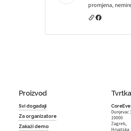
promjena, nemiren
Proizvod
Tvrtk
Svi događaji
CoreEven
Dunjevac 
Za organizatore
10000
Zagreb,
Zakaži demo
Hrvatska