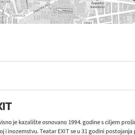
XIT
isno je kazalište osnovano 1994. godine s ciljem proš
j i inozemstvu. Teatar EXIT se u 31 godini postojanja 