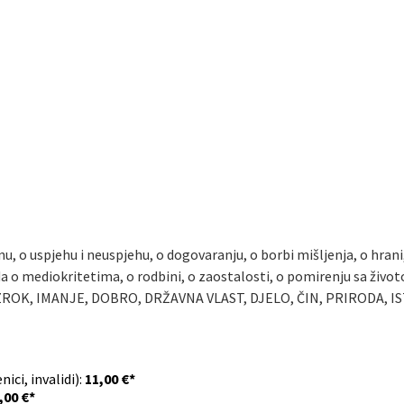
i
, o uspjehu i neuspjehu, o dogovaranju, o borbi mišljenja, o hran
da o mediokritetima, o rodbini, o zaostalosti, o pomirenju sa život
 UZROK, IMANJE, DOBRO, DRŽAVNA VLAST, DJELO, ČIN, PRIRODA, 
ici, invalidi):
11,00 €*
,00 €*