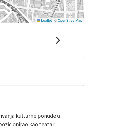
Leaflet
|
©
OpenStreetMap
irivanja kulturne ponude u
pozicionirao kao teatar