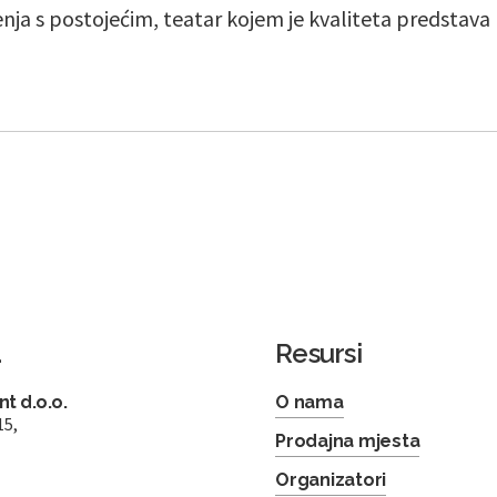
ja s postojećim, teatar kojem je kvaliteta predstava
a
Resursi
t d.o.o.
O nama
15,
Prodajna mjesta
Organizatori