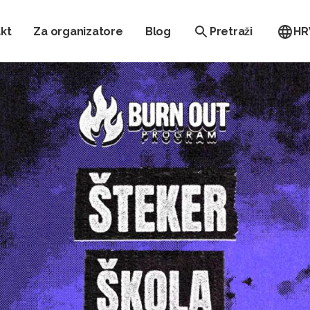
kt
Za organizatore
Blog
Pretraži
HR