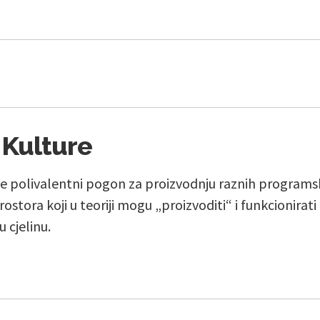
 Kulture
je polivalentni pogon za proizvodnju raznih programskih
ostora koji u teoriji mogu „proizvoditi“ i funkcionirat
u cjelinu.