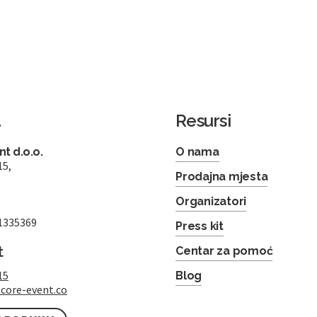
a
Resursi
t d.o.o.
O nama
15,
Prodajna mjesta
Organizatori
1335369
Press kit
t
Centar za pomoć
15
Blog
core-event.co