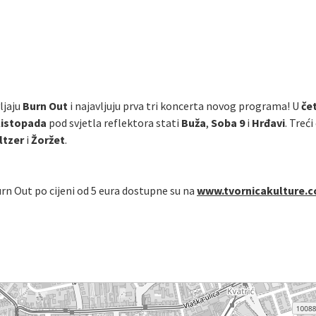
ljaju
Burn Out
i najavljuju prva tri koncerta novog programa! U
čet
. listopada
pod svjetla reflektora stati
Buža
,
Soba 9
i
Hrđavi
. Treć
ltzer
i
Žoržet
.
n Out po cijeni od 5 eura dostupne su na
www.tvornicakulture.