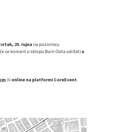
vrtak, 25. rujna
na pozornicu
i će se koncert u sklopu Burn Outa održati
u
com
ili
online na platformi CoreEvent
.