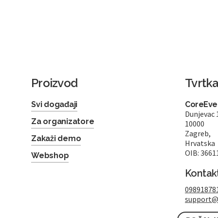
Proizvod
Tvrtk
Svi događaji
CoreEven
Dunjevac 
Za organizatore
10000
Zagreb,
Zakaži demo
Hrvatska
OIB: 3661
Webshop
Kontak
09891878
support@