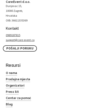
CoreEvent d.o.o.
Dunjevac 15,
10000 Zagreb,
Hrvatska
OIB: 36611335369
Kontakt
0989187815
support@core-event.co
POŠALJI PORUKU
Resursi
O nama
Prodajna mjesta
Organizatori
Press kit
Centar za pomoć
Blog