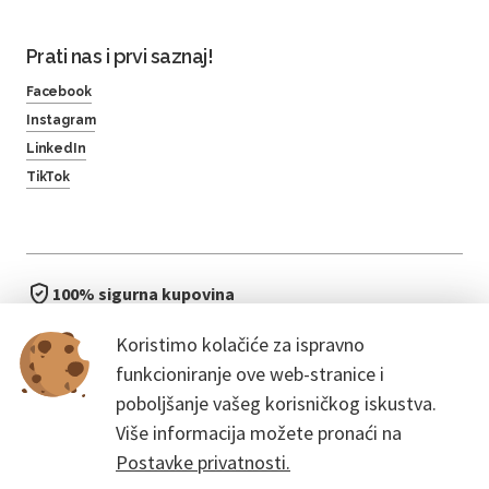
Prati nas i prvi saznaj!
Facebook
Instagram
LinkedIn
TikTok
100% sigurna kupovina
brzo i jednostavno
Koristimo kolačiće za ispravno
bez čekanja u redu
funkcioniranje ove web-stranice i
poboljšanje vašeg korisničkog iskustva.
Više informacija možete pronaći na
Postavke privatnosti.