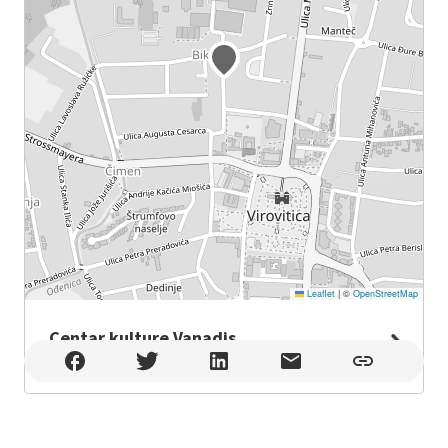
Leaflet
|
©
OpenStreetMap
Centar kulture Vanadis
Centar kulture Vanadis , Virovitica