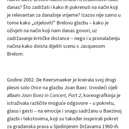
danas? Što zadržati i kako ih pokrenuti na način koji
je relevantan za današnje vrijeme? Izazov nije samo u
tome kako „utjeloviti” Brelovu glazbu – kako je
oživjeti na način koji nam danas govori, uz
zadržavanje kritičke distance – nego i u pronalaženju
načina kako doista dijeliti scenu s Jacquesom
Brelom.
Godine 2002. De Keersmaeker je kreirala svoj drugi
plesni solo
Once
na glazbu Joan Baez. Izvodeći cijeli
album
Joan Baez in Concert, Part 2
, koreografkinja je
istraživala različite moguće odgovore – u pokretu,
glasu i gesti – na emocije i snagu sadržanu u Baezinoj
glazbi i tekstovima, koji su također inspirirali pokret
za građanska prava u Sjedinjenim Državama 1960-ih.