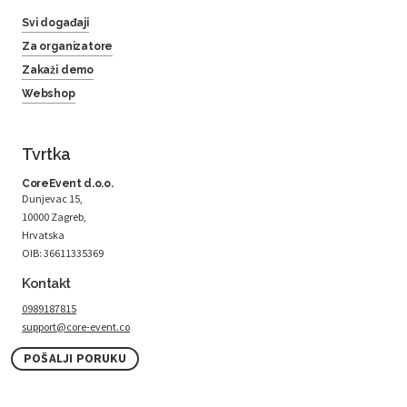
Svi događaji
Za organizatore
Zakaži demo
Webshop
Tvrtka
CoreEvent d.o.o.
Dunjevac 15,
10000 Zagreb,
Hrvatska
OIB: 36611335369
Kontakt
0989187815
support@core-event.co
POŠALJI PORUKU