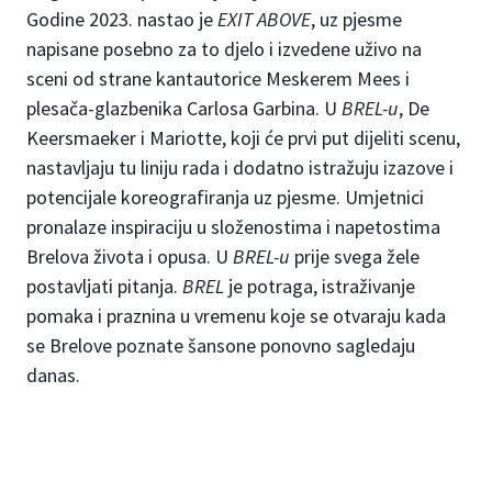
Godine 2023. nastao je
EXIT ABOVE
, uz pjesme
napisane posebno za to djelo i izvedene uživo na
sceni od strane kantautorice Meskerem Mees i
plesača-glazbenika Carlosa Garbina. U
BREL-u
, De
Keersmaeker i Mariotte, koji će prvi put dijeliti scenu,
nastavljaju tu liniju rada i dodatno istražuju izazove i
potencijale koreografiranja uz pjesme. Umjetnici
pronalaze inspiraciju u složenostima i napetostima
Brelova života i opusa. U
BREL-u
prije svega žele
postavljati pitanja.
BREL
je potraga, istraživanje
pomaka i praznina u vremenu koje se otvaraju kada
se Brelove poznate šansone ponovno sagledaju
danas.