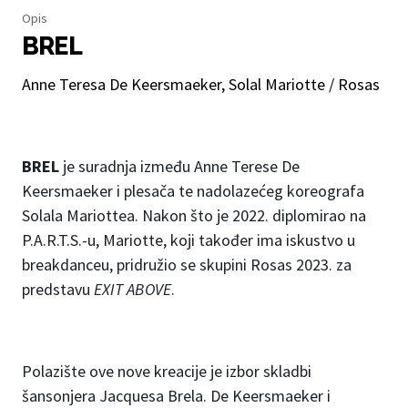
Opis
BREL
Anne Teresa De Keersmaeker, Solal Mariotte / Rosas
BREL
je suradnja između Anne Terese De
Keersmaeker i plesača te nadolazećeg koreografa
Solala Mariottea. Nakon što je 2022. diplomirao na
P.A.R.T.S.-u, Mariotte, koji također ima iskustvo u
breakdanceu, pridružio se skupini Rosas 2023. za
predstavu
EXIT ABOVE
.
Polazište ove nove kreacije je izbor skladbi
šansonjera Jacquesa Brela. De Keersmaeker i