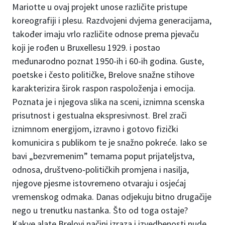
Mariotte u ovaj projekt unose različite pristupe
koreografiji i plesu. Razdvojeni dvjema generacijama,
također imaju vrlo različite odnose prema pjevaču
koji je rođen u Bruxellesu 1929. i postao
međunarodno poznat 1950-ih i 60-ih godina. Guste,
poetske i često političke, Brelove snažne stihove
karakterizira širok raspon raspoloženja i emocija.
Poznata je i njegova slika na sceni, iznimna scenska
prisutnost i gestualna ekspresivnost. Brel zrači
iznimnom energijom, izravno i gotovo fizički
komunicira s publikom te je snažno pokreće. Iako se
bavi „bezvremenim” temama poput prijateljstva,
odnosa, društveno-političkih promjena i nasilja,
njegove pjesme istovremeno otvaraju i osjećaj
vremenskog odmaka. Danas odjekuju bitno drugačije
nego u trenutku nastanka. Što od toga ostaje?
Kakve alate Brelovi načini izraza i izvedbenosti nude