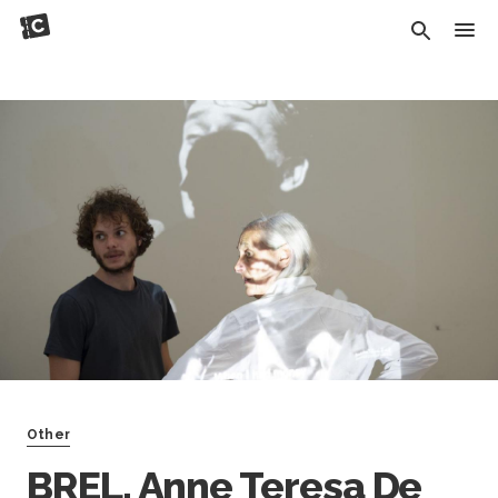
Other
BREL, Anne Teresa De