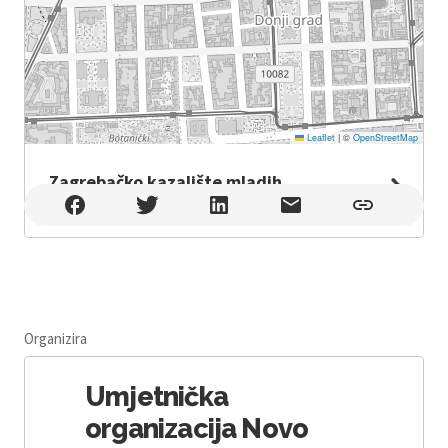
Leaflet
|
©
OpenStreetMap
Zagrebačko kazalište mladih
Zagrebačko kazalište mladih , Zagreb
Organizira
Umjetnička
organizacija Novo