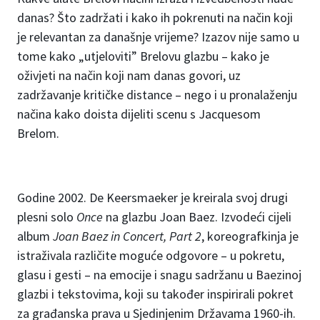
danas? Što zadržati i kako ih pokrenuti na način koji
je relevantan za današnje vrijeme? Izazov nije samo u
tome kako „utjeloviti” Brelovu glazbu – kako je
oživjeti na način koji nam danas govori, uz
zadržavanje kritičke distance – nego i u pronalaženju
načina kako doista dijeliti scenu s Jacquesom
Brelom.
Godine 2002. De Keersmaeker je kreirala svoj drugi
plesni solo
Once
na glazbu Joan Baez. Izvodeći cijeli
album
Joan Baez in Concert, Part 2
, koreografkinja je
istraživala različite moguće odgovore – u pokretu,
glasu i gesti – na emocije i snagu sadržanu u Baezinoj
glazbi i tekstovima, koji su također inspirirali pokret
za građanska prava u Sjedinjenim Državama 1960-ih.