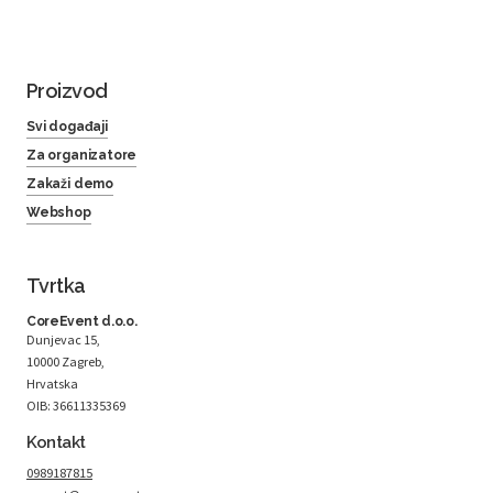
Proizvod
Svi događaji
Za organizatore
Zakaži demo
Webshop
Tvrtka
CoreEvent d.o.o.
Dunjevac 15,
10000 Zagreb,
Hrvatska
OIB: 36611335369
Kontakt
0989187815