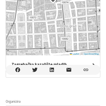
Leaflet
|
©
OpenStreetMap
Zagrebačko kazalište mladih
Zagrebačko kazalište mladih , Zagreb
Organizira