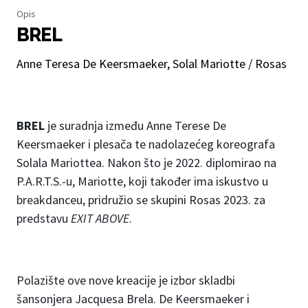
Opis
BREL
Anne Teresa De Keersmaeker, Solal Mariotte / Rosas
BREL
je suradnja između Anne Terese De
Keersmaeker i plesača te nadolazećeg koreografa
Solala Mariottea. Nakon što je 2022. diplomirao na
P.A.R.T.S.-u, Mariotte, koji također ima iskustvo u
breakdanceu, pridružio se skupini Rosas 2023. za
predstavu
EXIT ABOVE
.
Polazište ove nove kreacije je izbor skladbi
šansonjera Jacquesa Brela. De Keersmaeker i