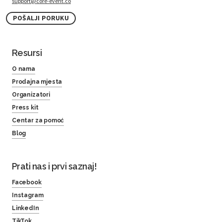
support@core-event.co
POŠALJI PORUKU
Resursi
O nama
Prodajna mjesta
Organizatori
Press kit
Centar za pomoć
Blog
Prati nas i prvi saznaj!
Facebook
Instagram
LinkedIn
TikTok