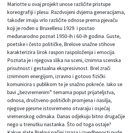
Mariotte u ovaj projekt unose različite pristupe
koreografiji i plesu. Razdvojeni dvjema generacijama,
također imaju vrlo različite odnose prema pjevaču
koji je rođen u Bruxellesu 1929. i postao
međunarodno poznat 1950-ih i 60-ih godina. Guste,
poetske i često političke, Brelove snažne stihove
karakterizira širok raspon raspoloženja i emocija.
Poznata je i njegova slika na sceni, iznimna scenska
prisutnost i gestualna ekspresivnost. Brel zrači
iznimnom energijom, izravno i gotovo fizički
komunicira s publikom te je snažno pokreće. Iako se
bavi „bezvremenim” temama poput prijateljstva,
odnosa, društveno-političkih promjena i nasilja,
njegove pjesme istovremeno otvaraju i osjećaj
vremenskog odmaka. Danas odjekuju bitno drugačije
nego u trenutku nastanka. Što od toga ostaje?
Kakve alate Brelovi načini izraza i izvedbenosti nude