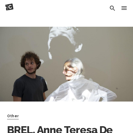
Other
BREL, Anne Teresa De