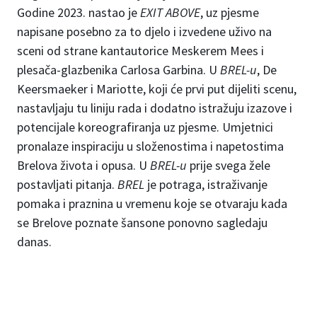
Godine 2023. nastao je
EXIT ABOVE
, uz pjesme
napisane posebno za to djelo i izvedene uživo na
sceni od strane kantautorice Meskerem Mees i
plesača-glazbenika Carlosa Garbina. U
BREL-u
, De
Keersmaeker i Mariotte, koji će prvi put dijeliti scenu,
nastavljaju tu liniju rada i dodatno istražuju izazove i
potencijale koreografiranja uz pjesme. Umjetnici
pronalaze inspiraciju u složenostima i napetostima
Brelova života i opusa. U
BREL-u
prije svega žele
postavljati pitanja.
BREL
je potraga, istraživanje
pomaka i praznina u vremenu koje se otvaraju kada
se Brelove poznate šansone ponovno sagledaju
danas.