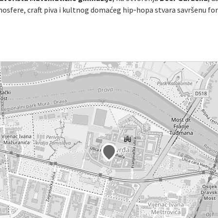
mosfere, craft piva i kultnog domaćeg hip‑hopa stvara savršenu for