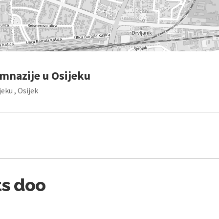
mnazije u Osijeku
eku , Osijek
ts doo