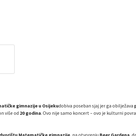
atičke gimnazije u Osijeku
dobiva poseban sjaj jer ga obilježava
on više od
20 godina
. Ovo nije samo koncert – ovo je kulturni povra
 dvorištu Matematičke gimnazije
, na otvorenju
Beer Gardena
, d