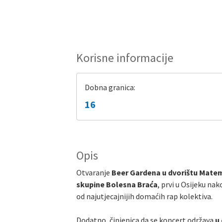
Korisne informacije
Dobna granica:
16
Opis
Otvaranje
Beer Gardena u dvorištu Matem
skupine Bolesna Braća
, prvi u Osijeku nak
od najutjecajnijih domaćih rap kolektiva.
Dodatno, činjenica da se koncert održava
u