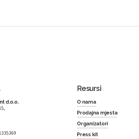
a
Resursi
t d.o.o.
O nama
15,
Prodajna mjesta
Organizatori
1335369
Press kit