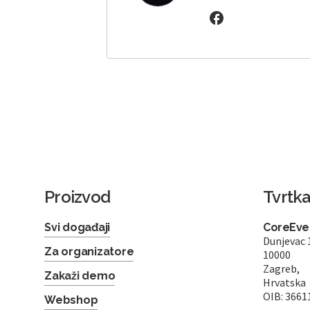
Proizvod
Tvrtk
Svi događaji
CoreEven
Dunjevac 
Za organizatore
10000
Zagreb,
Zakaži demo
Hrvatska
OIB: 3661
Webshop