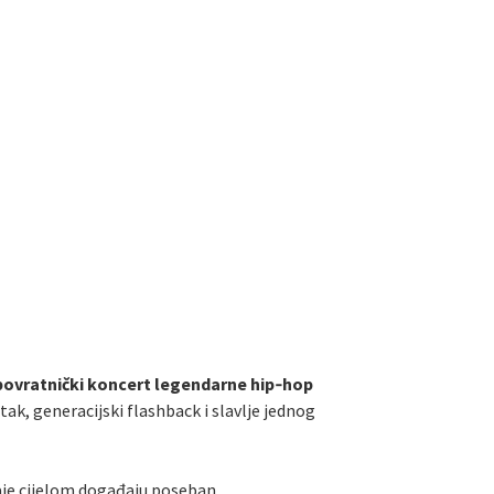
povratnički koncert legendarne hip‑hop
tak, generacijski flashback i slavlje jednog
aje cijelom događaju poseban,