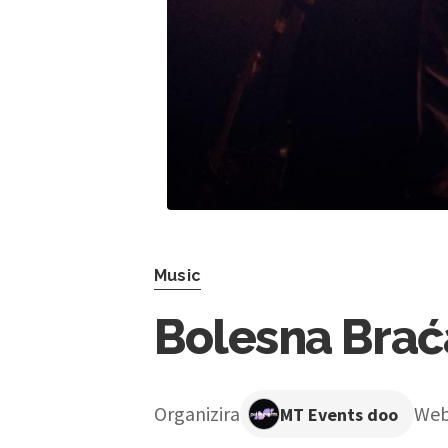
Music
Bolesna Brać
Organizira
We
MT Events doo