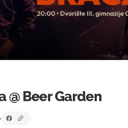
a @ Beer Garden
b