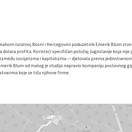
mahom ruralnoj Bosni i Hercegovini poduzetnik Emerik Blum stvori
ma dolara profita. Koristeći specifičan položaj Jugoslavije koja ni
ći između socijalizma i kapitalizma — djelovala prema jedinstv
i. Emerik Blum od malog je studija napravio kompaniju poslovnog g
stvarima koje se tiču njihove firme.