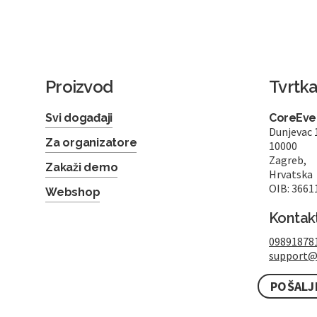
Proizvod
Tvrtk
Svi događaji
CoreEven
Dunjevac 
Za organizatore
10000
Zagreb,
Zakaži demo
Hrvatska
OIB: 3661
Webshop
Kontak
09891878
support@
POŠALJ