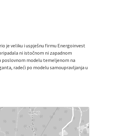
o je veliku i uspješnu firmu Energoinvest
je pripadala ni istočnom ni zapadnom
enom poslovnom modelu temeljenom na
iganta, radeći po modelu samoupravljanja u