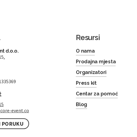
a
Resursi
t d.o.o.
O nama
15,
Prodajna mjesta
Organizatori
1335369
Press kit
t
Centar za pomoć
15
Blog
core-event.co
I PORUKU