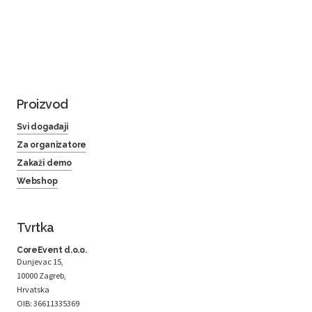
Proizvod
Svi događaji
Za organizatore
Zakaži demo
Webshop
Tvrtka
CoreEvent d.o.o.
Dunjevac 15,
10000 Zagreb,
Hrvatska
OIB: 36611335369