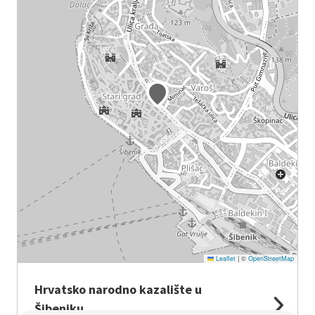
Leaflet
|
©
OpenStreetMap
Hrvatsko narodno kazalište u
Šibeniku