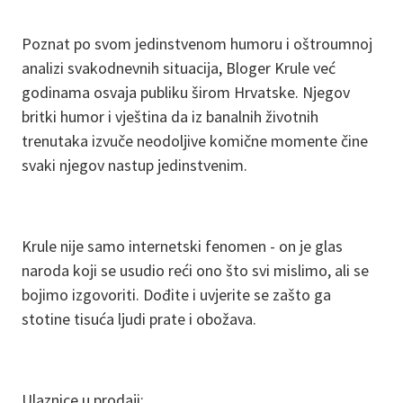
Poznat po svom jedinstvenom humoru i oštroumnoj
analizi svakodnevnih situacija, Bloger Krule već
godinama osvaja publiku širom Hrvatske. Njegov
britki humor i vještina da iz banalnih životnih
trenutaka izvuče neodoljive komične momente čine
svaki njegov nastup jedinstvenim.
Krule nije samo internetski fenomen - on je glas
naroda koji se usudio reći ono što svi mislimo, ali se
bojimo izgovoriti. Dođite i uvjerite se zašto ga
stotine tisuća ljudi prate i obožava.
Ulaznice u prodaji: