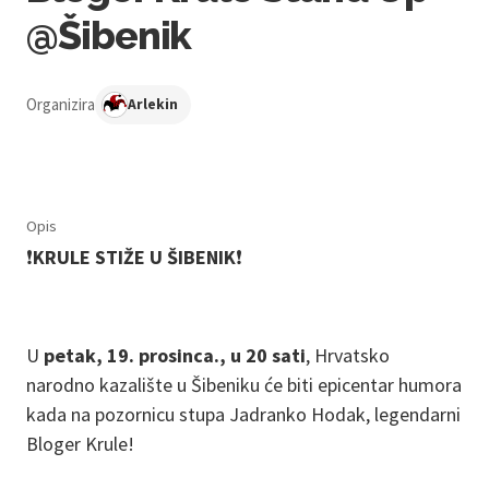
@Šibenik
Organizira
Arlekin
Opis
❗️
KRULE STIŽE U ŠIBENIK
❗️
U
petak, 19. prosinca., u 20 sati
, Hrvatsko
narodno kazalište u Šibeniku će biti epicentar humora
kada na pozornicu stupa Jadranko Hodak, legendarni
Bloger Krule!