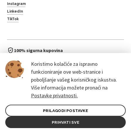
Instagram
LinkedIn
TikTok
100% sigurna kupovina
brzo i jednostavno
Koristimo kolačiće za ispravno
bez čekanja u redu
funkcioniranje ove web-stranice i
poboljšanje vašeg korisničkog iskustva.
Više informacija možete pronaći na
Postavke privatnosti.
PRILAGODI POSTAVKE
Opći uvjeti ugovora za kupce
Pravila zaštite osobnih podataka
PRIHVATI SVE
© 2026. CoreEvent