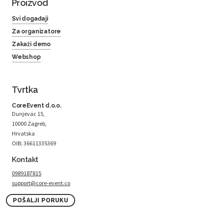
Proizvod
Svi događaji
Za organizatore
Zakaži demo
Webshop
Tvrtka
CoreEvent d.o.o.
Dunjevac 15,
10000 Zagreb,
Hrvatska
OIB: 36611335369
Kontakt
0989187815
support@core-event.co
POŠALJI PORUKU