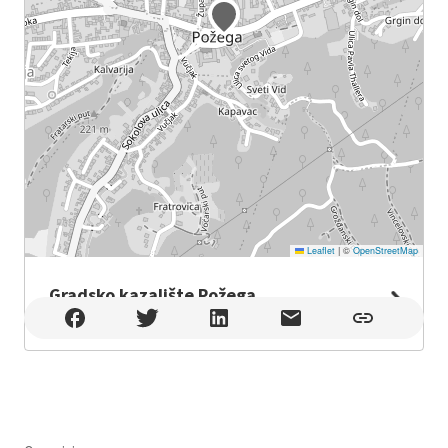
Leaflet
|
©
OpenStreetMap
Gradsko kazalište Požega
Gradsko kazalište Požega , Požega