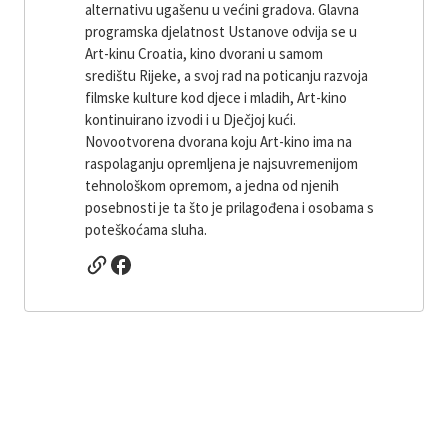
alternativu ugašenu u većini gradova. Glavna
programska djelatnost Ustanove odvija se u
Art-kinu Croatia, kino dvorani u samom
središtu Rijeke, a svoj rad na poticanju razvoja
filmske kulture kod djece i mladih, Art-kino
kontinuirano izvodi i u Dječjoj kući.
Novootvorena dvorana koju Art-kino ima na
raspolaganju opremljena je najsuvremenijom
tehnološkom opremom, a jedna od njenih
posebnosti je ta što je prilagođena i osobama s
poteškoćama sluha.