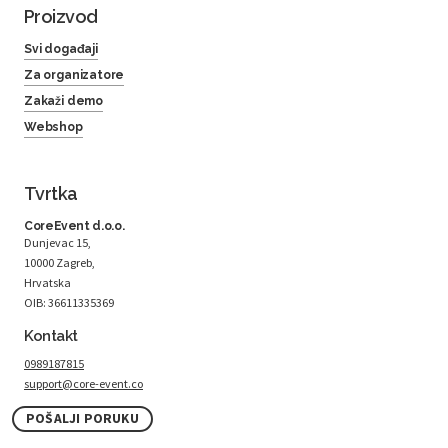
Proizvod
Svi događaji
Za organizatore
Zakaži demo
Webshop
Tvrtka
CoreEvent d.o.o.
Dunjevac 15,
10000 Zagreb,
Hrvatska
OIB: 36611335369
Kontakt
0989187815
support@core-event.co
POŠALJI PORUKU