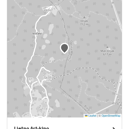
Leaflet
|
©
OpenStreetMap
Ljetno Art-kino