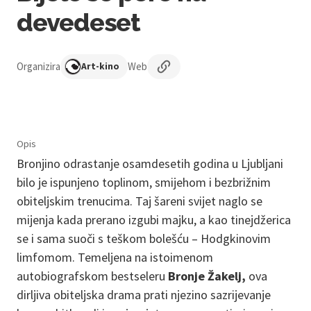
devedeset
Organizira
Web
Art-kino
Opis
Bronjino odrastanje osamdesetih godina u Ljubljani
bilo je ispunjeno toplinom, smijehom i bezbrižnim
obiteljskim trenucima. Taj šareni svijet naglo se
mijenja kada prerano izgubi majku, a kao tinejdžerica
se i sama suoči s teškom bolešću – Hodgkinovim
limfomom. Temeljena na istoimenom
autobiografskom bestseleru
Bronje Žakelj,
ova
dirljiva obiteljska drama prati njezino sazrijevanje