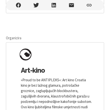
Ljetno Art-kino , Rijeka
Organizira
Art-kino
»Proud to be ANTIPLEKS«: Art kino Croatia
kino je bez lažnog glamura, potrošačke
groznice, zaglupljujućih blockbustera,
zagušljivih dvorana, klaustrofobičnih garaža u
podzemlju i nepodnošljive kakofonije subotom.
Ovo kino ljubiteljima filmske umjetnosti nudi