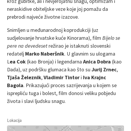
kroz gubitke, ali i nevjerojatnu snagu, optimizam i
neraskidive obiteljske veze koje joj pomažu da
prebrodi najveće životne izazove.
Snimljen u međunarodnoj koprodukciji (uz
sudjelovanje hrvatske kuće Kinorama), film
Bijelo se
pere na devedeset
režirao je istaknuti slovenski
redatelj
Marko Naberšnik
. U glavnim su ulogama
L
ea Cok
(kao Bronja) i legendarna
Anica Dobra
(kao
Dada), uz podršku glumaca kao što su
Jurij Zrnec
,
Tjaša Železnik
,
Vladimir Tintor
i
Iva Krajnc
Bagola
. Prikazujući proces sazrijevanja u kojem se
isprepliću tuga i bolest, film donosi veliku pobjedu
života i slavi ljudsku snagu.
Lokacija