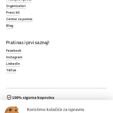
Organizatori
Press kit
Centar za pomoć
Blog
Prati nas i prvi saznaj!
Facebook
Instagram
LinkedIn
TikTok
100% sigurna kupovina
brzo i jednostavno
Koristimo kolačiće za ispravno
bez čekanja u redu