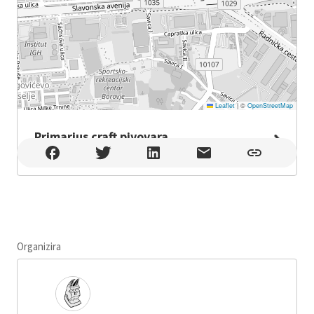
Leaflet
|
©
OpenStreetMap
Primarius craft pivovara
Primarius craft pivovara , Zagreb
Organizira