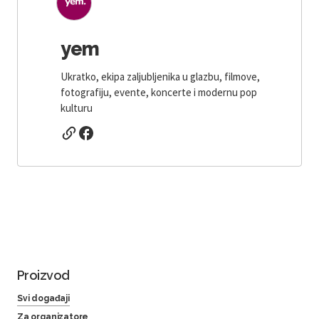
yem
Ukratko, ekipa zaljubljenika u glazbu, filmove,
fotografiju, evente, koncerte i modernu pop
kulturu
Proizvod
Svi događaji
Za organizatore