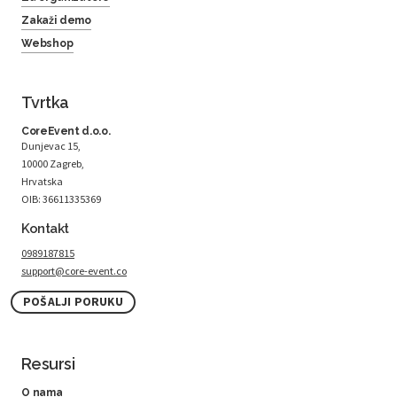
Zakaži demo
Webshop
Tvrtka
CoreEvent d.o.o.
Dunjevac 15,
10000 Zagreb,
Hrvatska
OIB: 36611335369
Kontakt
0989187815
support@core-event.co
POŠALJI PORUKU
Resursi
O nama