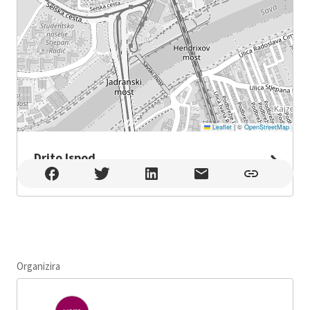
Leaflet
|
©
OpenStreetMap
Drito Ispod
Drito Ispod , Zagreb
Organizira