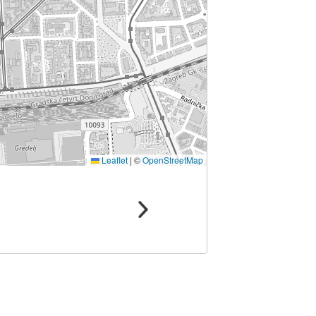
Leaflet
|
©
OpenStreetMap