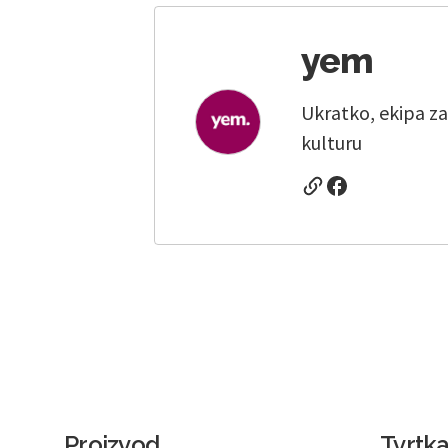
yem
Ukratko, ekipa za
kulturu
Proizvod
Tvrtk