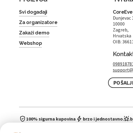
Svi događaji
CoreEven
Dunjevac 
Za organizatore
10000
Zagreb,
Zakaži demo
Hrvatska
OIB: 3661
Webshop
Kontak
09891878
support@
POŠALJ
100% sigurna kupovina
brzo i jednostavno
b