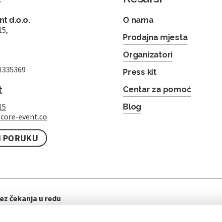
t d.o.o.
O nama
15,
Prodajna mjesta
Organizatori
1335369
Press kit
t
Centar za pomoć
15
Blog
core-event.co
I PORUKU
ez čekanja u redu