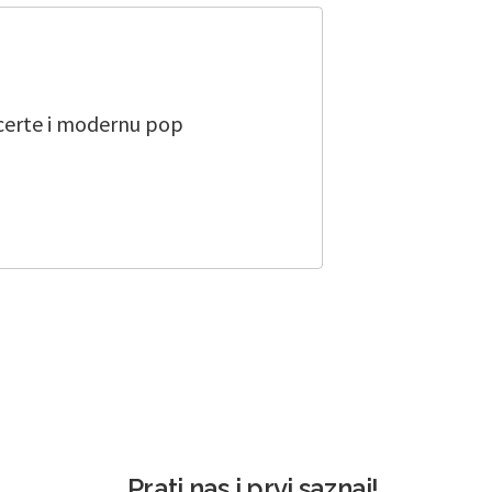
ncerte i modernu pop
Prati nas i prvi saznaj!