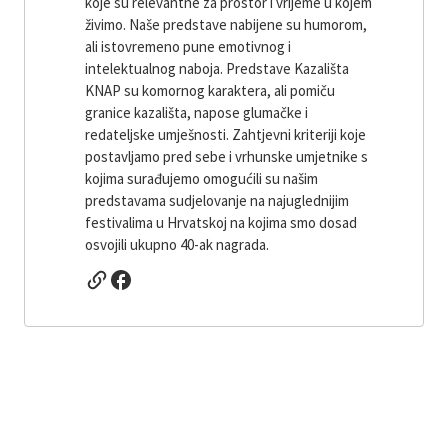
koje su relevantne za prostor i vrijeme u kojem
živimo. Naše predstave nabijene su humorom,
ali istovremeno pune emotivnog i
intelektualnog naboja. Predstave Kazališta
KNAP su komornog karaktera, ali pomiču
granice kazališta, napose glumačke i
redateljske umješnosti. Zahtjevni kriteriji koje
postavljamo pred sebe i vrhunske umjetnike s
kojima surađujemo omogućili su našim
predstavama sudjelovanje na najuglednijim
festivalima u Hrvatskoj na kojima smo dosad
osvojili ukupno 40-ak nagrada.