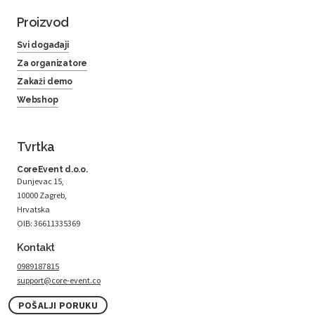
Proizvod
Svi događaji
Za organizatore
Zakaži demo
Webshop
Tvrtka
CoreEvent d.o.o.
Dunjevac 15,
10000 Zagreb,
Hrvatska
OIB: 36611335369
Kontakt
0989187815
support@core-event.co
POŠALJI PORUKU