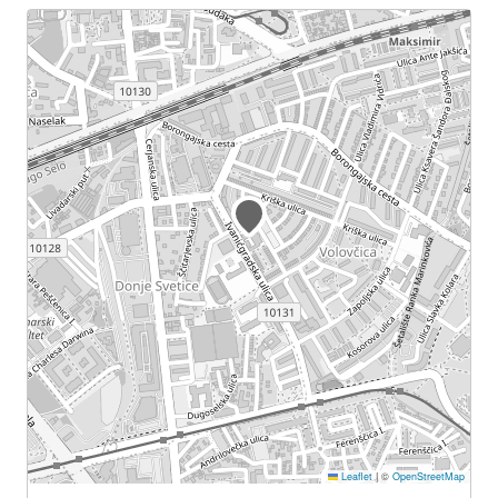
Leaflet
|
©
OpenStreetMap