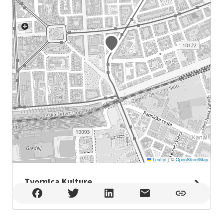
Leaflet
|
©
OpenStreetMap
Tvornica Kulture
Tvornica Kulture , Zagreb