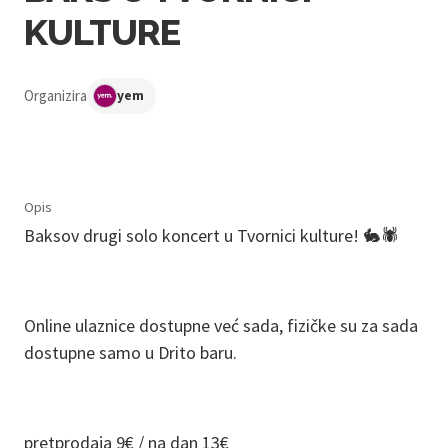
KULTURE
Organizira
yem
Opis
Baksov drugi solo koncert u Tvornici kulture! 🐇🕷️
Online ulaznice dostupne već sada, fizičke su za sada
dostupne samo u Drito baru.
pretprodaja 9€ / na dan 13€