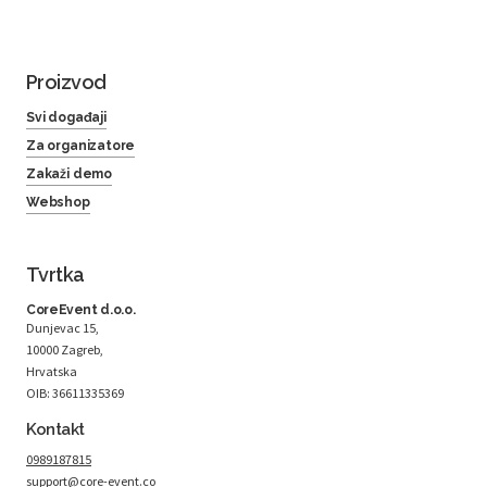
Proizvod
Svi događaji
Za organizatore
Zakaži demo
Webshop
Tvrtka
CoreEvent d.o.o.
Dunjevac 15,
10000 Zagreb,
Hrvatska
OIB: 36611335369
Kontakt
0989187815
support@core-event.co