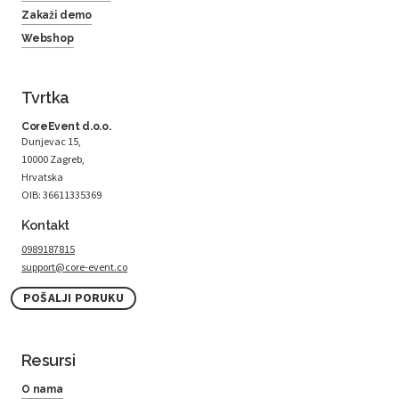
Zakaži demo
Webshop
Tvrtka
CoreEvent d.o.o.
Dunjevac 15,
10000 Zagreb,
Hrvatska
OIB: 36611335369
Kontakt
0989187815
support@core-event.co
POŠALJI PORUKU
Resursi
O nama