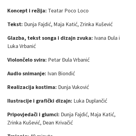
Koncept i režija:
Teatar Poco Loco
Tekst:
Dunja Fajdić, Maja Katić, Zrinka Kušević
Glazba, tekst songa i dizajn zvuka:
Ivana Đula i
Luka Vrbanić
Violončelo svira:
Petar Đula Vrbanić
Audio snimanje:
Ivan Biondić
Realizacija kostima:
Dunja Vuković
Ilustracije i grafički dizajn:
Luka Duplančić
Pripovjedači i glumci:
Dunja Fajdić, Maja Katić,
Zrinka Kušević, Dean Krivačić