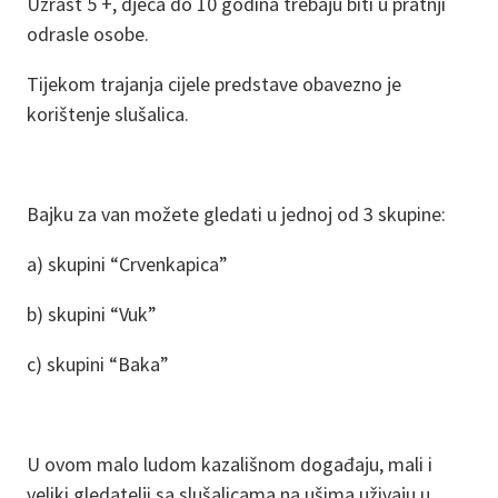
Uzrast 5 +, djeca do 10 godina trebaju biti u pratnji
odrasle osobe.
Tijekom trajanja cijele predstave obavezno je
korištenje slušalica.
Bajku za van možete gledati u jednoj od 3 skupine:
a) skupini “Crvenkapica”
b) skupini “Vuk”
c) skupini “Baka”
U ovom malo ludom kazališnom događaju, mali i
veliki gledatelji sa slušalicama na ušima uživaju u