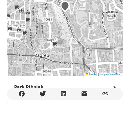
Leaflet
|
©
OpenStreetMap
Park Ribnjak
Park Ribnjak , Zagreb