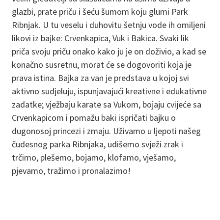
glazbi, prate priču i šeću šumom koju glumi Park
Ribnjak. U tu veselu i duhovitu šetnju vode ih omiljeni
likovi iz bajke: Crvenkapica, Vuk i Bakica. Svaki lik
priča svoju priču onako kako ju je on doživio, a kad se
konačno susretnu, morat će se dogovoriti koja je
prava istina. Bajka za van je predstava u kojoj svi
aktivno sudjeluju, ispunjavajući kreativne i edukativne
zadatke; vježbaju karate sa Vukom, bojaju cvijeće sa
Crvenkapicom i pomažu baki ispričati bajku o
dugonosoj princezi i zmaju. Uživamo u ljepoti našeg
čudesnog parka Ribnjaka, udišemo svježi zrak i
trčimo, plešemo, bojamo, klofamo, vješamo,
pjevamo, tražimo i pronalazimo!