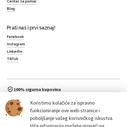
Centar za pomoć
Blog
Prati nas i prvi saznaj!
Facebook
Instagram
LinkedIn
TikTok
100% sigurna kupovina
brzo i jednostavno
Koristimo kolačiće za ispravno
bez čekanja u redu
funkcioniranje ove web-stranice i
poboljšanje vašeg korisničkog iskustva.
Više informacija možete pronaći na