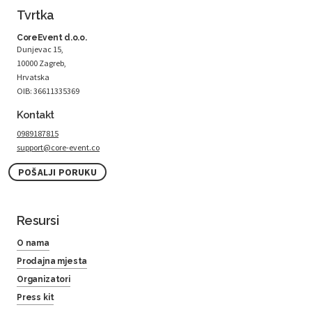
Tvrtka
CoreEvent d.o.o.
Dunjevac 15,
10000 Zagreb,
Hrvatska
OIB: 36611335369
Kontakt
0989187815
support@core-event.co
POŠALJI PORUKU
Resursi
O nama
Prodajna mjesta
Organizatori
Press kit