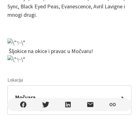
Sync, Black Eyed Peas, Evanescence, Avril Lavigne i
mnogi drugi.
Šljokice na okice i pravac u Močvaru!
Lokacija
Leaflet
Močvara
Močvara , Zagreb , Trnjanski nasip bb