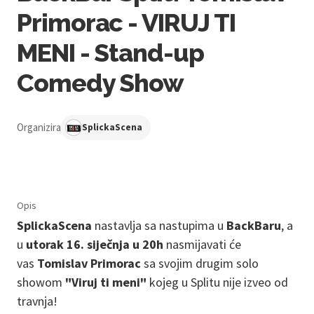
Primorac - VIRUJ TI
MENI - Stand-up
Comedy Show
Organizira
SplickaScena
Opis
SplickaScena
nastavlja sa nastupima u
BackBaru
, a
u
utorak 16. siječnja u 20h
nasmijavati će
vas
Tomislav Primorac
sa svojim drugim solo
showom
"Viruj ti meni"
kojeg u Splitu nije izveo od
travnja!