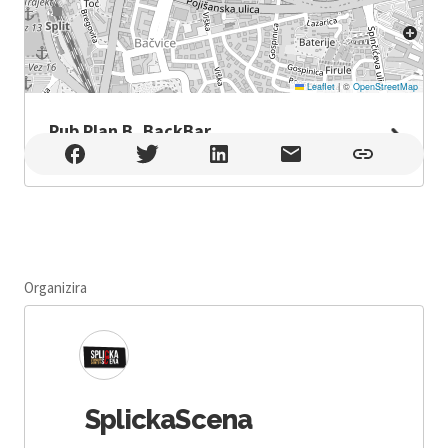
Leaflet
|
©
OpenStreetMap
Pub Plan B, BackBar
Pub Plan B, BackBar , Split
Organizira
SplickaScena