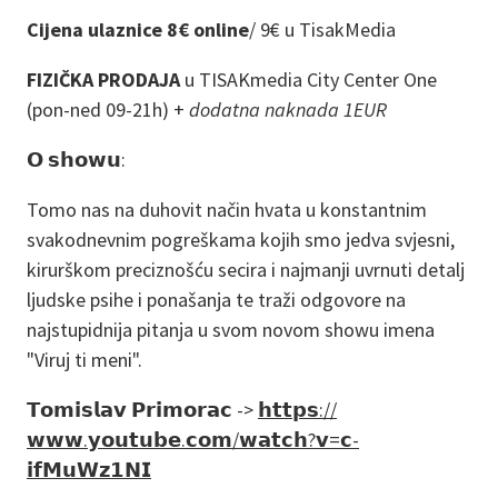
Cijena ulaznice 8€ online
/
9€ u TisakMedia
FIZIČKA PRODAJA
u TISAKmedia City Center One
(pon-ned 09-21h) +
dodatna naknada 1EUR
𝗢 𝘀𝗵𝗼𝘄𝘂:
Tomo nas na duhovit način hvata u konstantnim
svakodnevnim pogreškama kojih smo jedva svjesni,
kirurškom preciznošću secira i najmanji uvrnuti detalj
ljudske psihe i ponašanja te traži odgovore na
najstupidnija pitanja u svom novom showu imena
"Viruj ti meni".
𝗧𝗼𝗺𝗶𝘀𝗹𝗮𝘃 𝗣𝗿𝗶𝗺𝗼𝗿𝗮𝗰 ->
𝗵𝘁𝘁𝗽𝘀://
𝘄𝘄𝘄.𝘆𝗼𝘂𝘁𝘂𝗯𝗲.𝗰𝗼𝗺/𝘄𝗮𝘁𝗰𝗵?𝘃=𝗰-
𝗶𝗳𝗠𝘂𝗪𝘇𝟭𝗡𝗜