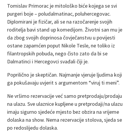
Tomislav Primorac je mitološko biće kojega se svi
purgeri boje – poludalmatinac, poluhercegovac.
Diplomirani je fizičar, ali se na razočarenje svojih
roditelja bavi stand up komedijom. Životni san mu je
da zbog svojih doprinosa čovječanstvu u povijesti
ostane zapamćen poput Nikole Tesle, ne toliko iz
filantropskih pobuda, nego čisto zato da bi se
Dalmatinci i Hercegovci svađali čiji je.
Poprilično je skeptičan. Najmanje vjeruje ljudima koji
ga pokušavaju uvjerit s argumentom “viruj ti meni”.
Ne vršimo rezervacije već samo pretprodaju/prodaju
na ulazu. Sve ulaznice kupljene u pretprodaji/na ulazu
imaju sigurno sjedeće mjesto bez obzira na vrijeme
dolaska na show. Nema rezervacije stolova, sjeda se
po redoslijedu dolaska.