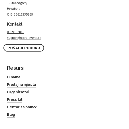
10000 Zagreb,
Hrvatska
OIB: 36611335369
Kontakt
0989187815
support@core-event.co
POŠALJI PORUKU
Resursi
O nama
Prodajna mjesta
Organizatori
Press kit
Centar za pomoć
Blog