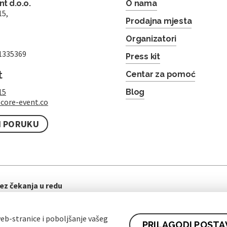
t d.o.o.
O nama
15,
Prodajna mjesta
Organizatori
1335369
Press kit
t
Centar za pomoć
15
Blog
core-event.co
I PORUKU
ez čekanja u redu
eb-stranice i poboljšanje vašeg
PRILAGODI POSTA