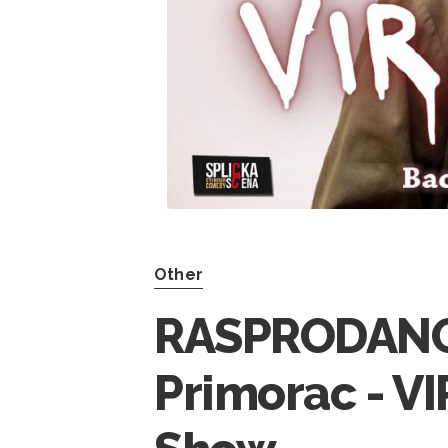
Other
RASPRODANO! 
Primorac - V