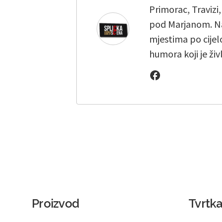
Primorac, Travizi
pod Marjanom. Na
mjestima po cijelo
humora koji je živ
Proizvod
Tvrtk