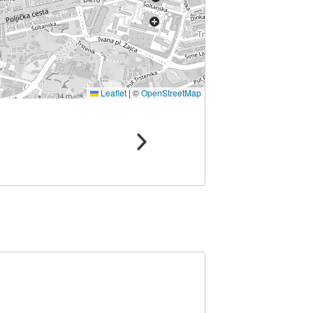
Leaflet
|
©
OpenStreetMap