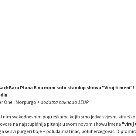
 BackBaru Plana B na mom solo standup showu "Viruj ti meni"!
edia
er One i Morpurgo +
dodatna naknada 1EUR
tnim svakodnevnim pogreškama kojih smo jedva svjesni, kirurškom
odgovore na najstupidnija pitanja u svom novom showu imena
"Viruj 
a se svi purgeri boje – poludalmatinac, poluhercegovac. Diplomirani