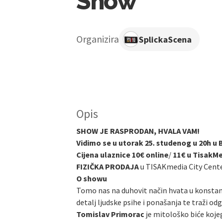
Show
Organizira
SplickaScena
Opis
SHOW JE RASPRODAN, HVALA VAM!
Vidimo se u utorak 25. studenog u 20h u
Cijena ulaznice 10€ online
/
11€ u TisakM
FIZIČKA PRODAJA
u TISAKmedia City Cent
O showu
Tomo nas na duhovit način hvata u konstan
detalj ljudske psihe i ponašanja te traži 
Tomislav Primorac
je mitološko biće kojeg