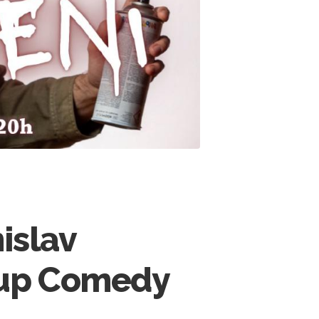
islav
d-up Comedy