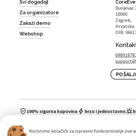
Svi događaji
CoreEven
Dunjevac 
Za organizatore
10000
Zagreb,
Zakaži demo
Hrvatska
OIB: 3661
Webshop
Kontak
09891878
support@
POŠALJ
100% sigurna kupovina
brzo i jednostavno
b
Koristimo kolačiće za ispravno funkcioniranje ove w