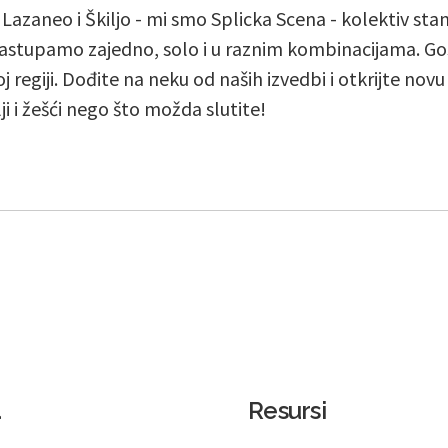
, Lazaneo i Škiljo - mi smo Splicka Scena - kolektiv st
stupamo zajedno, solo i u raznim kombinacijama. Go
j regiji. Dođite na neku od naših izvedbi i otkrijte nov
lji i žešći nego što možda slutite!
a
Resursi