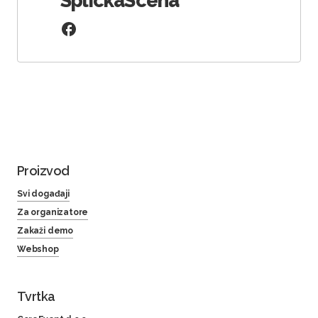
SplickaScena
Proizvod
Svi događaji
Za organizatore
Zakaži demo
Webshop
Tvrtka