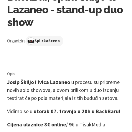
Lazaneo - stand-up duo
show
Organizira
SplickaScena
Opis
Josip Škiljo i Ivica Lazaneo
u procesu su pripreme
novih solo showova, a ovom prilikom u duo izdanju
testirat će po pola materijala iz tih budućih setova.
Vidimo se u
utorak 07. travnja u 20h u BackBaru!
Cijena ulaznice 8€ online
/
9
€ u TisakMedia