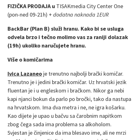
FIZIČKA PRODAJA u
TISAKmedia City Center One
(pon-ned 09-21h) +
dodatna naknada 1EUR
BackBar (Plan B) služi hranu. Kako bi se usluga
odvela brzo i tečno molimo vas za raniji dolazak
(19h) ukoliko naručujete hranu.
Više o komičarima
Ivica Lazaneo
je trenutno najbolji brački komičar.
Trenutno je i jedini brački komičar. Uz hrvatski jezik
fluentan je i u engleskom i bračkom. Nikor ga nebi
kapi njanci bokun da parlo po bročki, tako da nastupa
na hrvatskom. Ima dva metra i ne, ne igra košarku.
Kao dijete je upao u bačvu sa čarobnim napitkom
zbog čega sada ima problema sa alkoholom.
Svjestan je činjenice da ima blesavo ime, ali ne mrzi