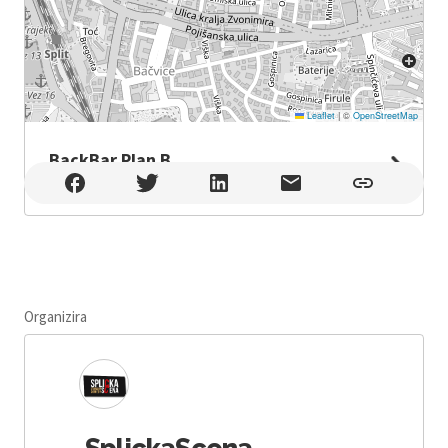
Leaflet
|
©
OpenStreetMap
BackBar Plan B
BackBar Plan B , Split
Organizira