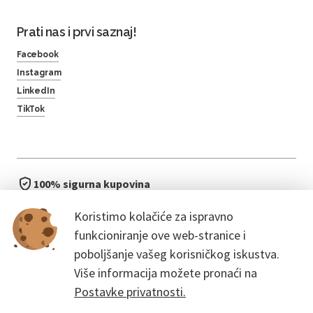
Prati nas i prvi saznaj!
Facebook
Instagram
LinkedIn
TikTok
100% sigurna kupovina
brzo i jednostavno
Koristimo kolačiće za ispravno
bez čekanja u redu
funkcioniranje ove web-stranice i
poboljšanje vašeg korisničkog iskustva.
Više informacija možete pronaći na
Postavke privatnosti.