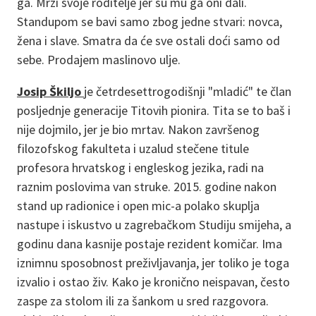
ga. Mrzi svoje roditelje jer su mu ga oni dali.
Standupom se bavi samo zbog jedne stvari: novca,
žena i slave. Smatra da će sve ostali doći samo od
sebe. Prodajem maslinovo ulje.
Josip Škiljo
je četrdesettrogodišnji "mladić" te član
posljednje generacije Titovih pionira. Tita se to baš i
nije dojmilo, jer je bio mrtav. Nakon završenog
filozofskog fakulteta i uzalud stečene titule
profesora hrvatskog i engleskog jezika, radi na
raznim poslovima van struke. 2015. godine nakon
stand up radionice i open mic-a polako skuplja
nastupe i iskustvo u zagrebačkom Studiju smijeha, a
godinu dana kasnije postaje rezident komičar. Ima
iznimnu sposobnost preživljavanja, jer toliko je toga
izvalio i ostao živ. Kako je kronično neispavan, često
zaspe za stolom ili za šankom u sred razgovora.