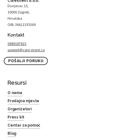
CoreEvent d.o.o.
Dunjevac 15,
10000 Zagreb,
Hrvatska
OIB: 36611335369
Kontakt
0989187815
support@core-event.co
POŠALJI PORUKU
Resursi
O nama
Prodajna mjesta
Organizatori
Press kit
Centar za pomoć
Blog