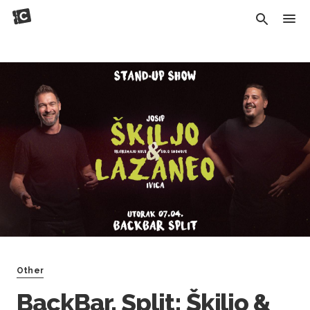
Other
BackBar, Split: Škiljo &