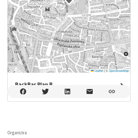
Leaflet
|
©
OpenStreetMap
BackBar Plan B
BackBar Plan B , Split
Organizira