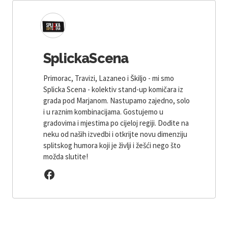
SplickaScena
Primorac, Travizi, Lazaneo i Škiljo - mi smo
Splicka Scena - kolektiv stand-up komičara iz
grada pod Marjanom. Nastupamo zajedno, solo
i u raznim kombinacijama. Gostujemo u
gradovima i mjestima po cijeloj regiji. Dođite na
neku od naših izvedbi i otkrijte novu dimenziju
splitskog humora koji je življi i žešći nego što
možda slutite!