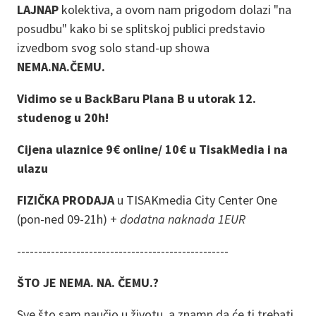
LAJNAP
kolektiva, a ovom nam prigodom dolazi "na
posudbu" kako bi se splitskoj publici predstavio
izvedbom svog solo stand-up showa
NEMA.NA.ČEMU.
Vidimo se u BackBaru Plana B u utorak 12.
studenog u 20h!
Cijena ulaznice 9€ online/ 10€ u TisakMedia i na
ulazu
FIZIČKA PRODAJA
u TISAKmedia City Center One
(pon-ned 09-21h) +
dodatna naknada 1EUR
--------------------------------------------------
ŠTO JE NEMA. NA. ČEMU.?
Sve što sam naučio u životu, a znamn da će ti trebati.