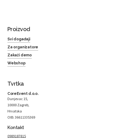
Proizvod
Svi događaji
Za organizatore
Zakaži demo
Webshop
Tvrtka
CoreEvent d.o.o.
Dunjevac 15,
10000 Zagreb,
Hrvatska
OIB: 36611335369
Kontakt
0989187815