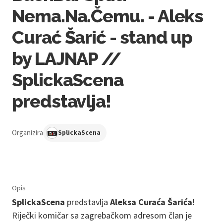
Nema.Na.Čemu. - Aleks
Curać Šarić - stand up
by LAJNAP //
SplickaScena
predstavlja!
Organizira
SplickaScena
Opis
SplickaScena
predstavlja
Aleksa Curaća Šarića!
Riječki komičar sa zagrebačkom adresom član je