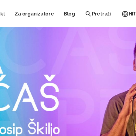
kt
Za organizatore
Blog
Pretraži
HR