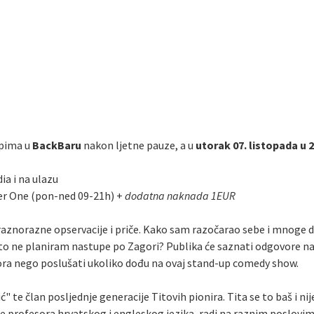
pima u
BackBaru
nakon ljetne pauze, a u
utorak 07. listopada u 
ia i na ulazu
er One (pon-ned 09-21h) +
dodatna naknada 1EUR
m raznorazne opservacije i priče. Kako sam razočarao sebe i mnoge 
ašto ne planiram nastupe po Zagori? Publika će saznati odgovore na 
zbora nego poslušati ukoliko dođu na ovaj stand-up comedy show.
" te član posljednje generacije Titovih pionira. Tita se to baš i ni
le profesora hrvatskog i engleskog jezika, radi na raznim poslovi