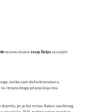
20h
sezonu otvara
Josip Škiljo
sa svojim
druge, koliko sam disfunkcionalan u
ta i brojna druga pitanja koja nisu
je dojmilo, jer je bio mrtav. Nakon završenog
ma van struke. 2015. godine nakon stand up