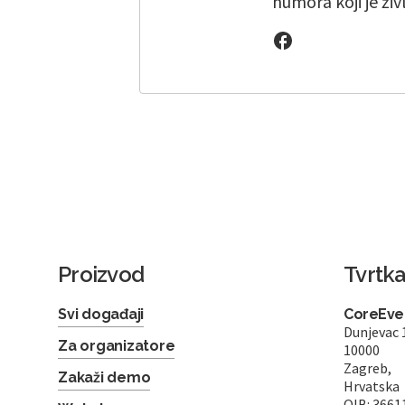
humora koji je živ
Proizvod
Tvrtk
Svi događaji
CoreEven
Dunjevac 
Za organizatore
10000
Zagreb,
Zakaži demo
Hrvatska
OIB: 3661