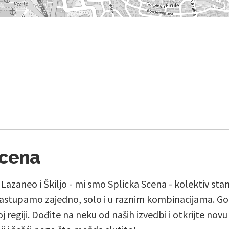
Scena
, Lazaneo i Škiljo - mi smo Splicka Scena - kolektiv st
stupamo zajedno, solo i u raznim kombinacijama. Go
j regiji. Dođite na neku od naših izvedbi i otkrijte nov