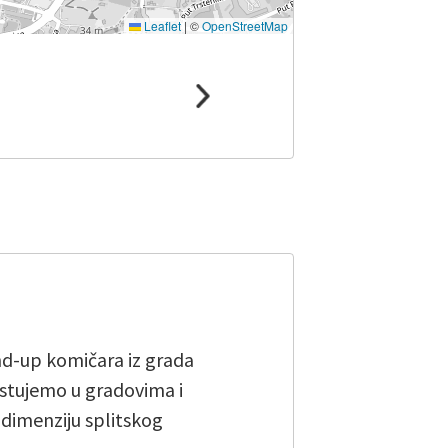
Leaflet
|
©
OpenStreetMap
and-up komičara iz grada
stujemo u gradovima i
u dimenziju splitskog