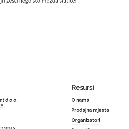
lji i žešći nego što možda slutite!
a
Resursi
t d.o.o.
O nama
15,
Prodajna mjesta
Organizatori
1335369