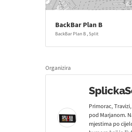
BackBar Plan B
BackBar Plan B , Split
Organizira
Splicka
Primorac, Travizi
pod Marjanom. Na
mjestima po cijelo