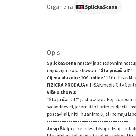
Organizira
SplickaScena
Opis
SplickaScena
nastavlja sa redovnim
nastu
najnovijim solo showom
"Šta pričaš ti!?"
Cijena ulaznice 10€ online
/
11€ u TisakMed
FIZIČKA PRODAJA
u TISAKmedia City Cent
Više o showu:
“Šta pričaš ti!?” je show kroz koji donosi
svakodnevici, jesam li loš primjer djeci i z
postavljali, niti ih zanimaju, ali nemaju i
---------------------------------------------
Josip Škiljo
je četrdesetdvogodišnji "mladić
filozofskog fakulteta i uzalud stečene titu