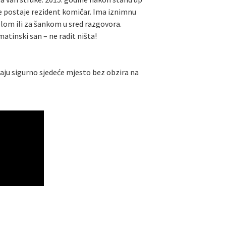
je postaje rezident komičar. Ima iznimnu
tolom ili za šankom u sred razgovora.
matinski san – ne radit ništa!
maju sigurno sjedeće mjesto bez obzira na