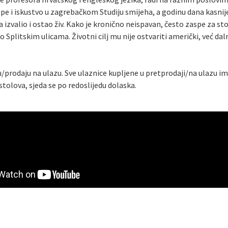
upe i iskustvo u zagrebačkom Studiju smijeha, a godinu dana kasni
a izvalio i ostao živ. Kako je kronično neispavan, često zaspe za s
po Splitskim ulicama. Životni cilj mu nije ostvariti američki, već dal
/prodaju na ulazu. Sve ulaznice kupljene u pretprodaji/na ulazu i
tolova, sjeda se po redoslijedu dolaska.