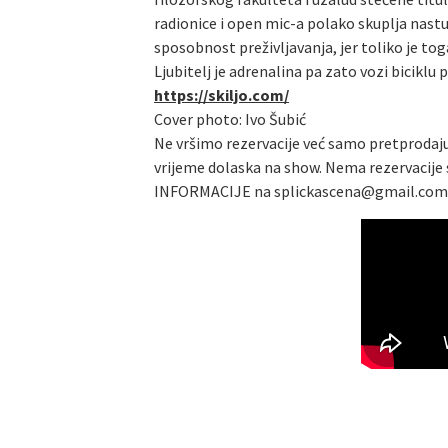
radionice i open mic-a polako skuplja nast
sposobnost preživljavanja, jer toliko je tog
Ljubitelj je adrenalina pa zato vozi biciklu 
https://skiljo.com/
Cover photo: Ivo Šubić
Ne vršimo rezervacije već samo pretprodaju
vrijeme dolaska na show. Nema rezervacije s
INFORMACIJE na splickascena@gmail.com