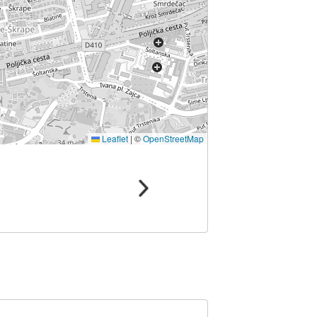
Leaflet
|
©
OpenStreetMap