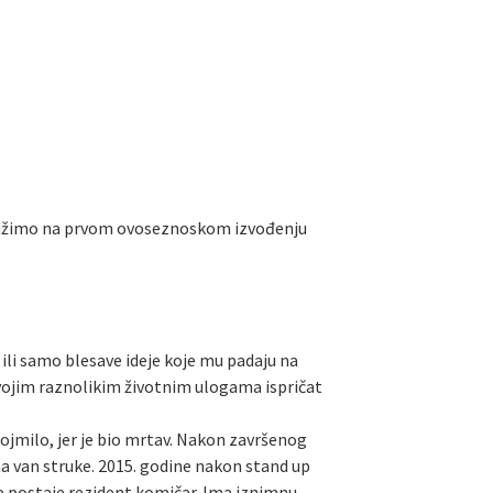
užimo na prvom ovoseznoskom izvođenju
o ili samo blesave ideje koje mu padaju na
svojim raznolikim životnim ulogama ispričat
 dojmilo, jer je bio mrtav. Nakon završenog
ma van struke. 2015. godine nakon stand up
je postaje rezident komičar. Ima iznimnu