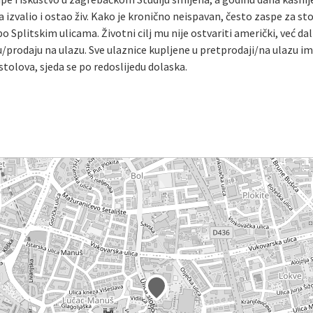
a izvalio i ostao živ. Kako je kronično neispavan, često zaspe za s
 po Splitskim ulicama. Životni cilj mu nije ostvariti američki, već da
/prodaju na ulazu. Sve ulaznice kupljene u pretprodaji/na ulazu i
tolova, sjeda se po redoslijedu dolaska.