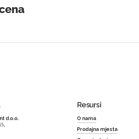
Scena
a
Resursi
t d.o.o.
O nama
15,
Prodajna mjesta