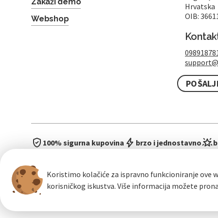
Zakaži demo
Hrvatska
OIB: 3661
Webshop
Kontak
09891878
support@
POŠALJ
100% sigurna kupovina
brzo i jednostavno
b
Koristimo kolačiće za ispravno funkcioniranje ove w
korisničkog iskustva. Više informacija možete pron
Opći uvje