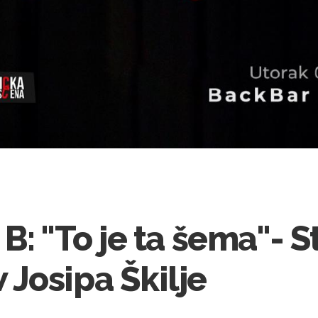
B: "To je ta šema"- 
Josipa Škilje