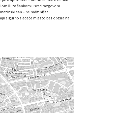
tolom ili za šankom u sred razgovora.
lmatinski san – ne radit ništa!
maju sigurno sjedeće mjesto bez obzira na