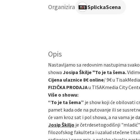
Organizira
SplickaScena
Opis
Nastavljamo sa redovnim nastupima svakog
showa
Josipa Škilje "To je ta šema.
Vidim
Cijena ulaznice 8€ online
/
9€ u TisakMedia
FIZIČKA PRODAJA
u TISAKmedia City Cent
Više o showu:
“To je ta šema”
je show koji će obilovati c
pamet kada ode na putovanje ili se susretn
će vam kroz sat i pol showa, a na vama je d
Josip Škiljo
je četrdesetogodišnji "mladić" 
filozofskog fakulteta i uzalud stečene titu
radionice i open mic-a polako skuplja nast