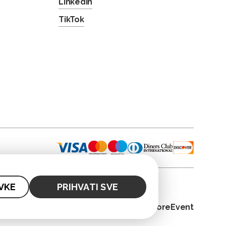
LinkedIn
TikTok
VKE
PRIHVATI SVE
© 2026. CoreEvent