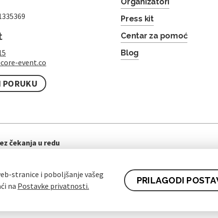
Organizatori
1335369
Press kit
t
Centar za pomoć
15
Blog
core-event.co
I PORUKU
ez čekanja u redu
eb-stranice i poboljšanje vašeg
PRILAGODI POSTA
aći na
Postavke privatnosti.
ti ugovora za kupce
Pravila zaštite osobnih podataka