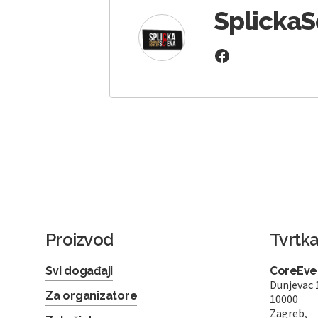
Splicka
Proizvod
Tvrtk
Svi događaji
CoreEven
Dunjevac 
Za organizatore
10000
Zagreb,