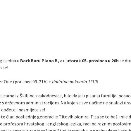
 tjedna u
BackBaru Plana B,
a u
utorak 05. prosinca u 20h
se dr
o se!
er One (pon-ned 09-21h) +
dodatna naknada 1EUR
rticama iz Škiljine svakodnevice, bilo da je u pitanju familija, posa
e s državnom administracijom. Na koje se sve načine ne snalazi u 
a dođete i nasmijete se!
te član posljednje generacije Titovih pionira. Tita se to baš i nije
le profesora hrvatskog i engleskog jezika, radi na raznim poslovi
upe i iskustvo u zagrebačkom Studiju smijeha, a godinu dana kasni