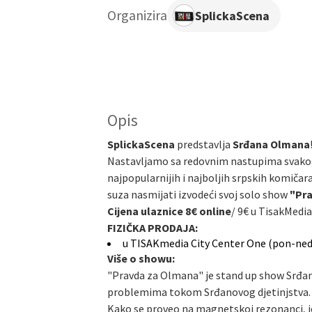
Organizira
SplickaScena
Opis
SplickaScena
predstavlja
Srđana Olmana
Nastavljamo sa redovnim nastupima svakog
najpopularnijih i najboljih srpskih komičar
suza nasmijati izvodeći svoj solo show
"Pr
Cijena ulaznice 8€ online
/
9€ u TisakMedia
FIZIČKA PRODAJA:
u TISAKmedia City Center One (pon-ned
Više o showu:
"Pravda za Olmana" je stand up show Srđan
problemima tokom Srđanovog djetinjstva.
Kako se proveo na magnetskoj rezonanci, je 