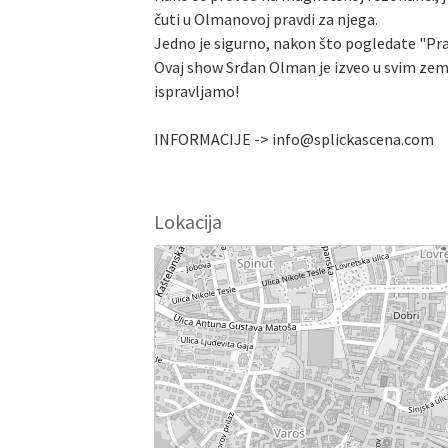
čuti u Olmanovoj pravdi za njega.
Jedno je sigurno, nakon što pogledate "Pra
Ovaj show Srđan Olman je izveo u svim zeml
ispravljamo!
INFORMACIJE -> info@splickascena.com
Lokacija