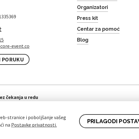
Organizatori
1335369
Press kit
t
Centar za pomoć
15
Blog
core-event.co
I PORUKU
ez čekanja u redu
eb-stranice i poboljšanje vašeg
PRILAGODI POSTA
aći na
Postavke privatnosti.
ti ugovora za kupce
Pravila zaštite osobnih podataka