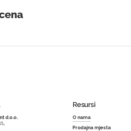
Scena
a
Resursi
t d.o.o.
O nama
15,
Prodajna mjesta