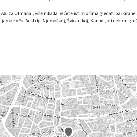
vdu za Olmana", više nikada nećete istim očima gledati parkirane
jama Ex Yu, Austriji, Njemačkoj, Švicarskoj, Kanadi, ali nekom gr