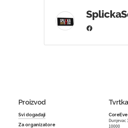
Splicka
Proizvod
Tvrtk
Svi događaji
CoreEven
Dunjevac 
Za organizatore
10000