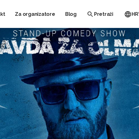
kt
Za organizatore
Blog
Pretraži
HR