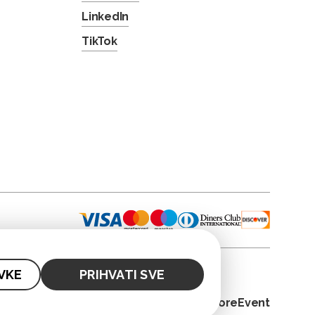
LinkedIn
TikTok
VKE
PRIHVATI SVE
© 2026. CoreEvent