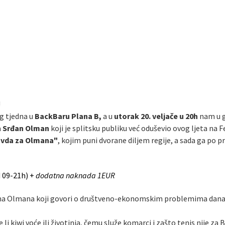
!
 tjedna u
BackBaru Plana B,
a u
utorak 20. veljače u 20h
nam u g
a
Srđan Olman
koji je splitsku publiku već oduševio ovog ljeta na F
avda za Olmana"
, kojim puni dvorane diljem regije, a sada ga po prv
 09-21h) +
dodatna naknada 1EUR
a Olmana koji govori o društveno-ekonomskim problemima današnji
li kiwi voće ili životinja, čemu služe komarci i zašto tenis nije z