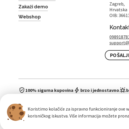
Zagreb,
Zakaži demo
Hrvatska
OIB: 3661
Webshop
Kontak
09891878
support@
POŠALJ
100% sigurna kupovina
brzo i jednostavno
b
Koristimo kolačiće za ispravno funkcioniranje ove w
korisničkog iskustva. Više informacija možete pron
Opći uvje