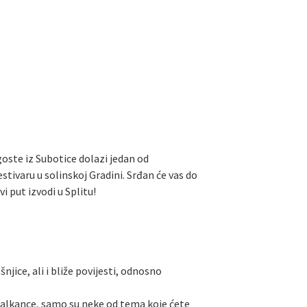
oste iz Subotice dolazi jedan od
estivaru u solinskoj Gradini. Srđan će vas do
i put izvodi u Splitu!
ce, ali i bliže povijesti, odnosno
a Balkance, samo su neke od tema koje ćete