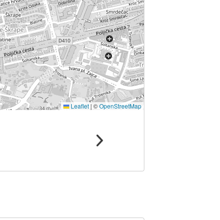
Leaflet
|
©
OpenStreetMap