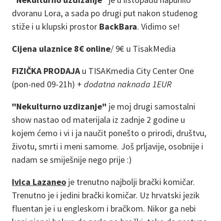
dvoranu Lora, a sada po drugi put nakon studenog
stiže i u klupski prostor
BackBara
. Vidimo se!
Cijena ulaznice 8€ online
/
9€ u TisakMedia
FIZIČKA PRODAJA
u TISAKmedia City Center One
(pon-ned 09-21h) +
dodatna naknada 1EUR
"Nekulturno uzdizanje"
je moj drugi samostalni
show nastao od materijala iz zadnje 2 godine u
kojem ćemo i vi i ja naučit ponešto o prirodi, društvu,
životu, smrti i meni samome. Još prljavije, osobnije i
nadam se smiješnije nego prije :)
Ivica Lazaneo
je trenutno najbolji brački komičar.
Trenutno je i jedini brački komičar. Uz hrvatski jezik
fluentan je i u engleskom i bračkom. Nikor ga nebi