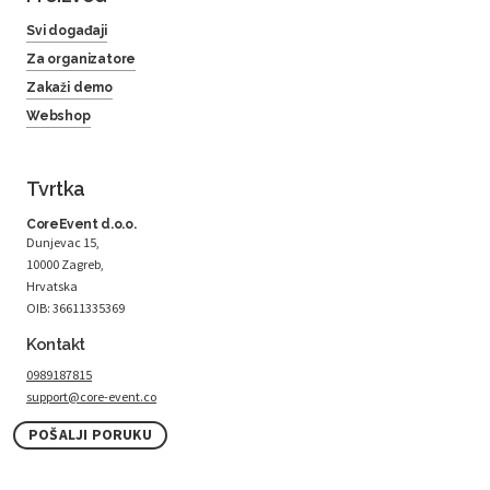
Svi događaji
Za organizatore
Zakaži demo
Webshop
Tvrtka
CoreEvent d.o.o.
Dunjevac 15,
10000 Zagreb,
Hrvatska
OIB: 36611335369
Kontakt
0989187815
support@core-event.co
POŠALJI PORUKU