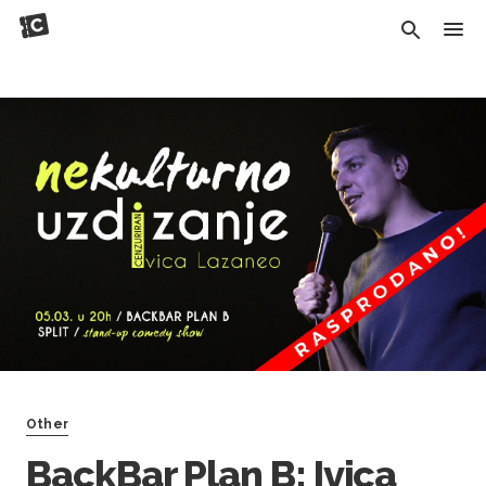
Other
BackBar Plan B: Ivica