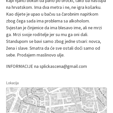
kapi njanci bokun da parlo po bročki, tako da nastupa
na hrvatskom. Ima dva metra i ne, ne igra košarku.
Kao dijete je upao u bačvu sa čarobnim napitkom
zbog čega sada ima problema sa alkoholom.
Svjestan je činjenice da ima blesavo ime, ali ne mrzi
ga. Mrzi svoje roditelje jer su mu ga oni dali.
Standupom se bavi samo zbog jedne stvari: novca,
žena i slave. Smatra da će sve ostali doći samo od
sebe. Prodajem maslinovo ulje.
INFORMACIJE na splickascena@gmail.com
Lokacija