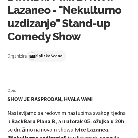
Lazaneo - "Nekulturno
uzdizanje" Stand-up
Comedy Show
Organizira
SplickaScena
Opis
SHOW JE RASPRODAN, HVALA VAM!
Nastavljamo sa redovnim nastupima svakog tjedna
u
BackBaru Plana B,
a u
utorak 05. ožujka u 20h
se družimo na novom showu
Ivice Lazanea.
"Nekulturno uzdizanje"
je u listopadu napunilo