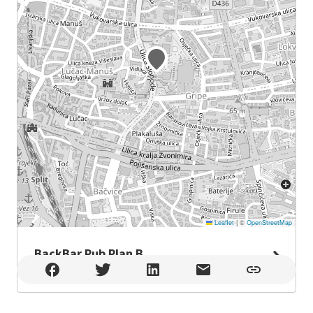
Leaflet
|
©
OpenStreetMap
BackBar Pub Plan B
BackBar Pub Plan B , Split