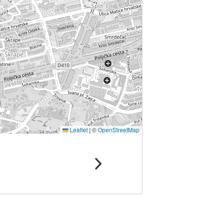
Leaflet
|
©
OpenStreetMap