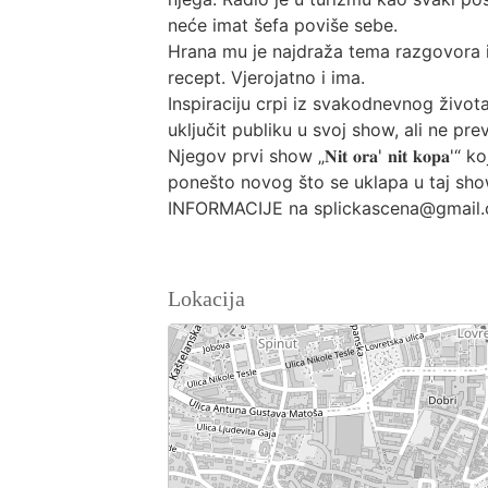
neće imat šefa poviše sebe.
Hrana mu je najdraža tema razgovora i
recept. Vjerojatno i ima.
Inspiraciju crpi iz svakodnevnog života
uključit publiku u svoj show, ali ne pre
Njegov prvi show „𝐍𝐢𝐭 𝐨𝐫𝐚' 𝐧𝐢𝐭 𝐤
ponešto novog što se uklapa u taj sho
INFORMACIJE na splickascena@gmail
Lokacija