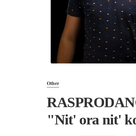
Other
RASPRODANO! B
"Nit' ora nit'