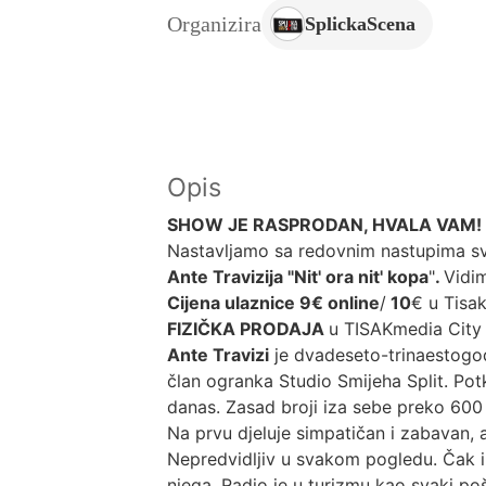
Organizira
SplickaScena
Opis
SHOW JE RASPRODAN, HVALA VAM!
Nastavljamo sa redovnim nastupima s
Ante Travizija "Nit' ora nit' kopa
"
.
Vidi
Cijena ulaznice 9€ online
/
10
€ u Tisa
FIZIČKA PRODAJA
u TISAKmedia City
Ante Travizi
je dvadeseto-trinaestogod
član ogranka Studio Smijeha Split. Pot
danas. Zasad broji iza sebe preko 600 n
Na prvu djeluje simpatičan i zabavan, 
Nepredvidljiv u svakom pogledu. Čak i 
njega. Radio je u turizmu kao svaki po