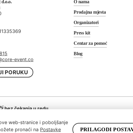
d.o.o.
O nama
c
Prodajna mjesta
0
Organizatori
611335369
Press kit
Centar za pomoć
815
Blog
@core-event.co
JI PORUKU
bez čekanja u redu
ove web-stranice i poboljšanje
PRILAGODI POSTA
 možete pronaći na
Postavke