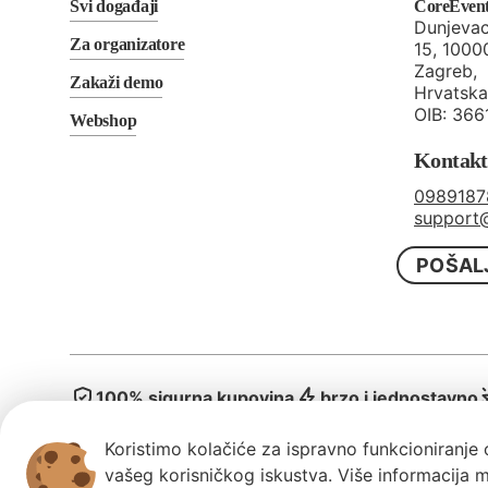
Svi događaji
CoreEvent 
Dunjeva
Za organizatore
15, 1000
Zagreb,
Zakaži demo
Hrvatska
OIB: 36
Webshop
Kontakt
0989187
support
POŠAL
100% sigurna kupovina
brzo i jednostavno
Koristimo kolačiće za ispravno funkcioniranje 
vašeg korisničkog iskustva. Više informacija