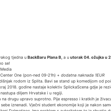
vakog tjedna u
BackBaru Plana B,
a u
utorak 04. ožujka u 
mo se!
kMedia
 Center One (pon-ned 09-21h) +
dodatna naknada 1EUR
išnjak rodom iz Splita. Bavi se stand up komedijom od počet
kraj 2018. godine nastaje kolektiv SplickaScena gdje je re
astupa diljem Hrvatske i u regiji.
a na drugu upravo suprotno. Pije espresso i kratkih je živac
sebe iznenadi. Vječni student ekonomije koji je nakon samo
šteni Dalmatinac. Ima problem s autoritetom te je shvatio 