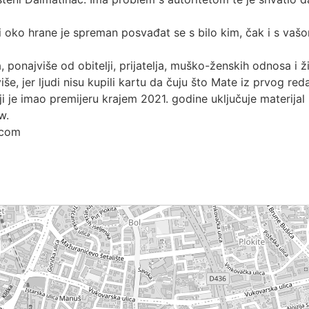
 oko hrane je spreman posvađat se s bilo kim, čak i s vašo
, ponajviše od obitelji, prijatelja, muško-ženskih odnosa i ž
više, jer ljudi nisu kupili kartu da čuju što Mate iz prvog red
𝐩𝐚'“ koji je imao premijeru krajem 2021. godine uključuje materi
w.
.com