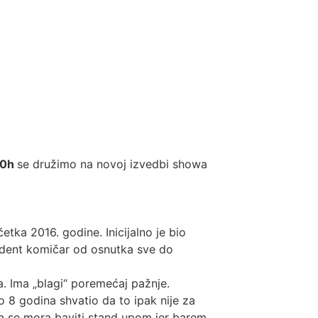
20h
se družimo na novoj izvedbi showa
ka 2016. godine. Inicijalno je bio
zident komičar od osnutka sve do
a. Ima „blagi“ poremećaj pažnje.
 8 godina shvatio da to ipak nije za
da se mora baviti stand upom jer barem