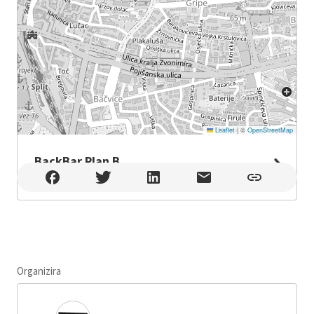
Leaflet
|
©
OpenStreetMap
BackBar Plan B
BackBar Plan B , Split
Organizira