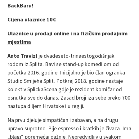
BackBaru!
Cijena ulaznice 10€
Ulaznice u prodaji online i na
fizičkim prodajnim
mjestima
Ante Travizi
je dvadeseto-trinaestogodišnjak
rodom iz Splita. Bavi se stand-up komedijom od
početka 2016. godine. Inicijalno je bio član ogranka
Studio Smijeha Split. Potkraj 2018. godine nastaje
kolektiv SplickaScena gdje je rezident komičar od
osnutka sve do danas. Zasad broji iza sebe preko 700
nastupa diljem Hrvatske i u regiji.
Na prvu djeluje simpatičan i zabavan, a na drugu
upravo suprotno. Pije espresso i kratkih je živaca. Ima
„blagi“ poremećaj pažnje. Nepredvidljiv u svakom