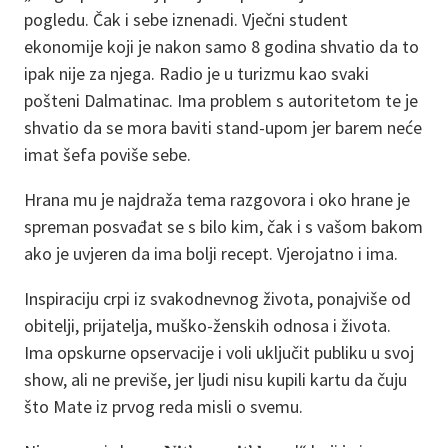
pogledu. Čak i sebe iznenadi. Vječni student
ekonomije koji je nakon samo 8 godina shvatio da to
ipak nije za njega. Radio je u turizmu kao svaki
pošteni Dalmatinac. Ima problem s autoritetom te je
shvatio da se mora baviti stand-upom jer barem neće
imat šefa poviše sebe.
Hrana mu je najdraža tema razgovora i oko hrane je
spreman posvađat se s bilo kim, čak i s vašom bakom
ako je uvjeren da ima bolji recept. Vjerojatno i ima.
Inspiraciju crpi iz svakodnevnog života, ponajviše od
obitelji, prijatelja, muško-ženskih odnosa i života.
Ima opskurne opservacije i voli uključit publiku u svoj
show, ali ne previše, jer ljudi nisu kupili kartu da čuju
što Mate iz prvog reda misli o svemu.