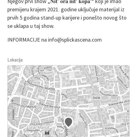
Njegov prvi show „𝐍𝐢𝐭’ 𝐨𝐫𝐚 𝐧𝐢𝐭’ 𝐤𝐨𝐩𝐚'“ koji je imao
premijeru krajem 2021. godine uključuje materijal iz
prvih 5 godina stand-up karijere i ponešto novog što
se uklapa u taj show.
INFORMACIJE na info@splickascena.com
Lokacija