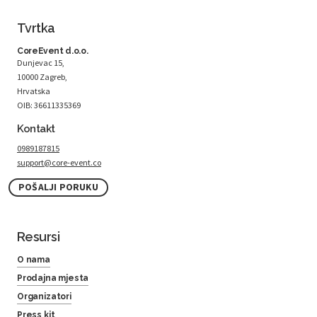
Tvrtka
CoreEvent d.o.o.
Dunjevac 15,
10000 Zagreb,
Hrvatska
OIB: 36611335369
Kontakt
0989187815
support@core-event.co
POŠALJI PORUKU
Resursi
O nama
Prodajna mjesta
Organizatori
Press kit