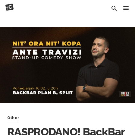
Other
RASPRODANO! BackBar