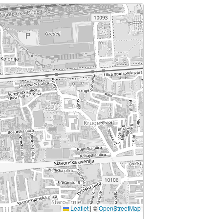
Leaflet
|
©
OpenStreetMap