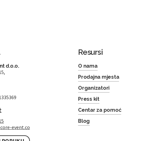
a
Resursi
t d.o.o.
O nama
15,
Prodajna mjesta
Organizatori
1335369
Press kit
t
Centar za pomoć
15
Blog
core-event.co
I PORUKU