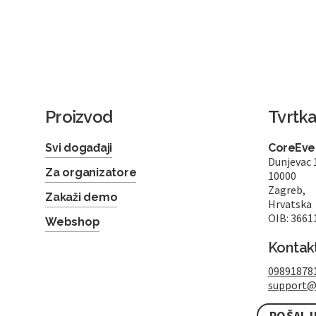
Proizvod
Tvrtk
Svi događaji
CoreEven
Dunjevac 
Za organizatore
10000
Zagreb,
Zakaži demo
Hrvatska
OIB: 3661
Webshop
Kontak
09891878
support@
POŠALJ