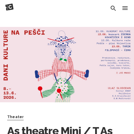
Theater
As theatre Mini / T As