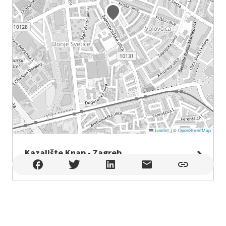
Leaflet
|
©
OpenStreetMap
Kazalište Knap - Zagreb
Kazalište Knap - Zagreb , Zagreb