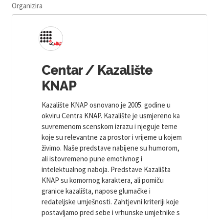
Organizira
Centar / Kazalište
KNAP
Kazalište KNAP osnovano je 2005. godine u
okviru Centra KNAP. Kazalište je usmjereno ka
suvremenom scenskom izrazu i njeguje teme
koje su relevantne za prostor i vrijeme u kojem
živimo. Naše predstave nabijene su humorom,
ali istovremeno pune emotivnog i
intelektualnog naboja. Predstave Kazališta
KNAP su komornog karaktera, ali pomiču
granice kazališta, napose glumačke i
redateljske umješnosti. Zahtjevni kriteriji koje
postavljamo pred sebe i vrhunske umjetnike s