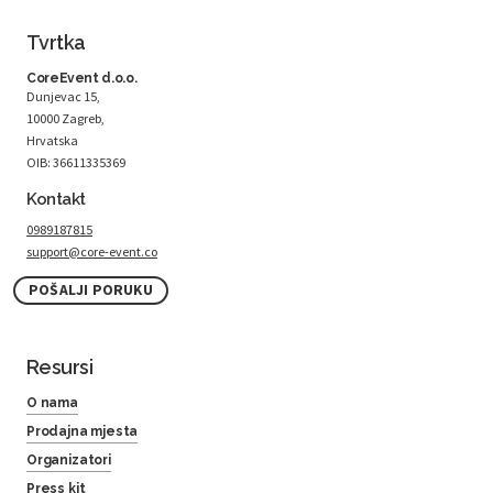
Tvrtka
CoreEvent d.o.o.
Dunjevac 15,
10000 Zagreb,
Hrvatska
OIB: 36611335369
Kontakt
0989187815
support@core-event.co
POŠALJI PORUKU
Resursi
O nama
Prodajna mjesta
Organizatori
Press kit